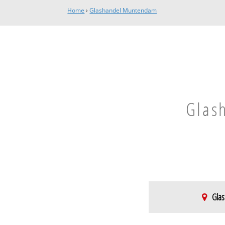
Home
›
Glashandel Muntendam
Glash
Glas
Menterwolde