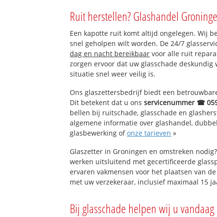
Muntendam met 
Ruit herstellen? Glashandel Groninge
Tussenklappen
Tripscompagnie
Een kapotte ruit komt altijd ongelegen. Wij b
Borgercompagni
snel geholpen wilt worden. De 24/7 glasserv
dag en nacht bereikbaar
voor alle ruit repar
zorgen ervoor dat uw glasschade deskundig 
situatie snel weer veilig is.
Ons glaszettersbedrijf biedt een betrouwbare 
Dit betekent dat u ons
servicenummer ☎ 05
bellen bij ruitschade, glasschade en glashers
algemene informatie over glashandel, dubbel g
glasbewerking of
onze tarieven
»
Glaszetter in Groningen en omstreken nodig?
werken uitsluitend met gecertificeerde glassp
ervaren vakmensen voor het plaatsen van de 
met uw verzekeraar, inclusief maximaal 15 ja
Bij glasschade helpen wij u vandaag 