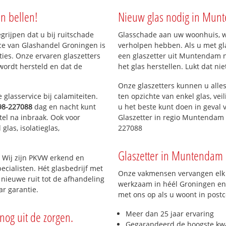
Oude Verlaat
n bellen!
Nieuw glas nodig in Mun
egrijpen dat u bij ruitschade
Glasschade aan uw woonhuis, win
e
ice van Glashandel Groningen is
verholpen hebben. Als u met gla
aties. Onze ervaren glaszetters
een glaszetter uit Muntendam n
wordt hersteld en dat de
het glas herstellen. Lukt dat ni
Onze glaszetters kunnen u alles
glasservice bij calamiteiten.
ten opzichte van enkel glas, vei
98-227088
dag en nacht kunt
u het beste kunt doen in geval 
tel na inbraak. Ook voor
Glaszetter in regio Muntendam 
las, isolatieglas,
227088
Glaszetter in Muntendam n
 Wij zijn PKVW erkend en
ecialisten. Hét glasbedrijf met
Onze vakmensen vervangen elk j
nieuwe ruit tot de afhandeling
werkzaam in héél Groningen en 
ar garantie.
met ons op als u woont in post
nog uit de zorgen.
Meer dan 25 jaar ervaring
Gegarandeerd de hoogste kwa