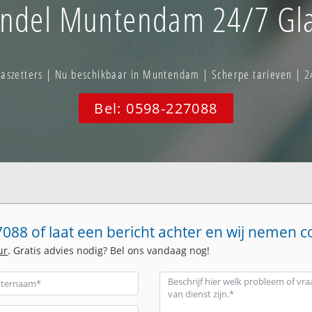
ndel Muntendam 24/7 Gla
szetters | Nu beschikbaar in Muntendam | Scherpe tarieven | 2
Bel: 0598-227088
088 of laat een bericht achter en wij nemen c
ur
. Gratis advies nodig? Bel ons vandaag nog!