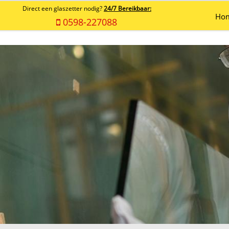
Direct een glaszetter nodig?
24/7 Bereikbaar:
Ho
0598-227088