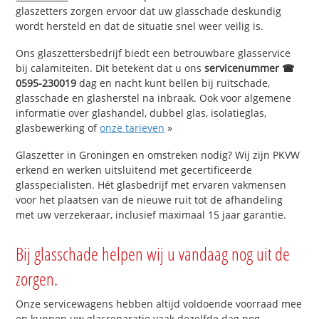
glaszetters zorgen ervoor dat uw glasschade deskundig
wordt hersteld en dat de situatie snel weer veilig is.
Ons glaszettersbedrijf biedt een betrouwbare glasservice
bij calamiteiten. Dit betekent dat u ons
servicenummer ☎
0595-230019
dag en nacht kunt bellen bij ruitschade,
glasschade en glasherstel na inbraak. Ook voor algemene
informatie over glashandel, dubbel glas, isolatieglas,
glasbewerking of
onze tarieven
»
Glaszetter in Groningen en omstreken nodig? Wij zijn PKVW
erkend en werken uitsluitend met gecertificeerde
glasspecialisten. Hét glasbedrijf met ervaren vakmensen
voor het plaatsen van de nieuwe ruit tot de afhandeling
met uw verzekeraar, inclusief maximaal 15 jaar garantie.
Bij glasschade helpen wij u vandaag nog uit de
zorgen.
Onze servicewagens hebben altijd voldoende voorraad mee
en kunnen uw glasreparatie vaak dezelfde dag nog