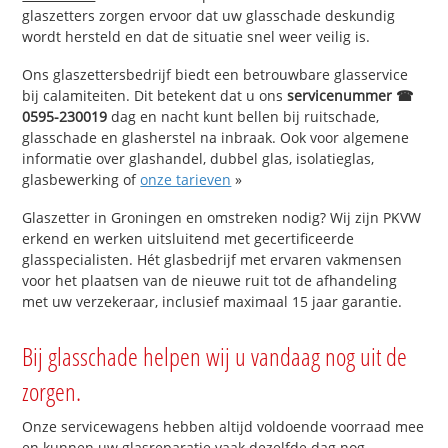
glaszetters zorgen ervoor dat uw glasschade deskundig
wordt hersteld en dat de situatie snel weer veilig is.
Ons glaszettersbedrijf biedt een betrouwbare glasservice
bij calamiteiten. Dit betekent dat u ons
servicenummer ☎
0595-230019
dag en nacht kunt bellen bij ruitschade,
glasschade en glasherstel na inbraak. Ook voor algemene
informatie over glashandel, dubbel glas, isolatieglas,
glasbewerking of
onze tarieven
»
Glaszetter in Groningen en omstreken nodig? Wij zijn PKVW
erkend en werken uitsluitend met gecertificeerde
glasspecialisten. Hét glasbedrijf met ervaren vakmensen
voor het plaatsen van de nieuwe ruit tot de afhandeling
met uw verzekeraar, inclusief maximaal 15 jaar garantie.
Bij glasschade helpen wij u vandaag nog uit de
zorgen.
Onze servicewagens hebben altijd voldoende voorraad mee
en kunnen uw glasreparatie vaak dezelfde dag nog