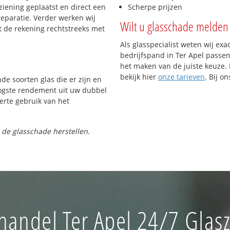
iening geplaatst en direct een
Scherpe prijzen
reparatie. Verder werken wij
Wilt u glasschade melden 
t de rekening rechtstreeks met
Als glasspecialist weten wij exa
bedrijfspand in Ter Apel passen.
het maken van de juiste keuze. 
bekijk hier
onze tarieven
. Bij o
nde soorten glas die er zijn en
oogste rendement uit uw dubbel
ferte gebruik van het
 de glasschade herstellen.
handel Ter Apel 24/7 Glasz