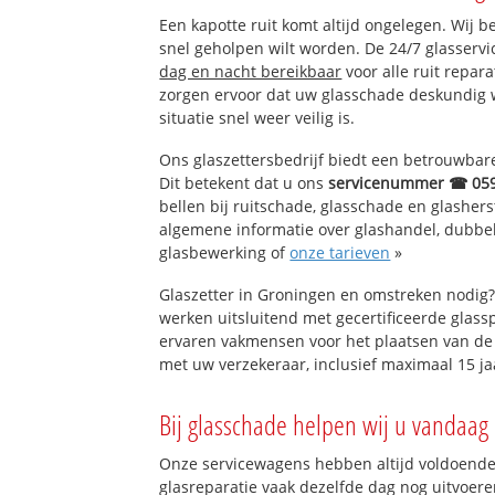
Een kapotte ruit komt altijd ongelegen. Wij b
snel geholpen wilt worden. De 24/7 glasserv
dag en nacht bereikbaar
voor alle ruit repar
zorgen ervoor dat uw glasschade deskundig 
situatie snel weer veilig is.
Ons glaszettersbedrijf biedt een betrouwbare 
Dit betekent dat u ons
servicenummer ☎ 05
bellen bij ruitschade, glasschade en glashers
algemene informatie over glashandel, dubbel g
glasbewerking of
onze tarieven
»
Glaszetter in Groningen en omstreken nodig?
werken uitsluitend met gecertificeerde glassp
ervaren vakmensen voor het plaatsen van de 
met uw verzekeraar, inclusief maximaal 15 ja
Bij glasschade helpen wij u vandaag 
Onze servicewagens hebben altijd voldoend
glasreparatie vaak dezelfde dag nog uitvoeren