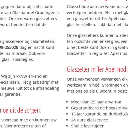
Ter Apelkanaal
egrijpen dat u bij ruitschade
Glasschade aan uw woonhuis, win
Ter Apel-West
ice van Glashandel Groningen is
verholpen hebben. Als u met gla
Jipsingboermussel en Zandberg
aties. Onze ervaren glaszetters
een glaszetter uit Ter Apel naar
Munnekemoer
wordt hersteld en dat de
glas herstellen. Lukt dat niet, 
Burgemeester Beinsdorp
Agobuurt
Onze glaszetters kunnen u alles
Ter Apel 't Heem
glasservice bij calamiteiten.
ten opzichte van enkel glas, vei
99-255028
dag en nacht kunt
u het beste kunt doen in geval 
tel na inbraak. Ook voor
Glaszetter in regio Ter Apel no
las, isolatieglas,
Glaszetter in Ter Apel nodi
 Wij zijn PKVW erkend en
Onze vakmensen vervangen elk j
ecialisten. Hét glasbedrijf met
werkzaam in héél Groningen en 
nieuwe ruit tot de afhandeling
met ons op als u woont in post
ar garantie.
Meer dan 25 jaar ervaring
nog uit de zorgen.
Gegarandeerd de hoogste kwa
15 jaar garantie op dubbel gl
e voorraad mee en kunnen uw
24 uurs glasservice
. Voor grotere ruiten of
Snelle levertijden