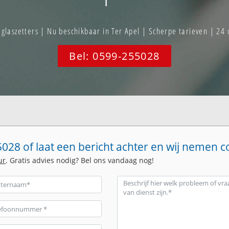
laszetters | Nu beschikbaar in Ter Apel | Scherpe tarieven | 24 
Bel: 0599-255028
028 of laat een bericht achter en wij nemen c
ur
. Gratis advies nodig? Bel ons vandaag nog!