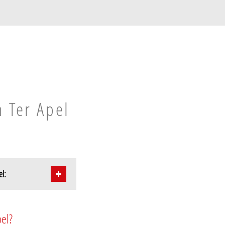
n Ter Apel
el:
pel?