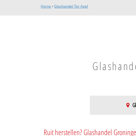
Home
›
Glashandel Ter Apel
Glashande
Gl
de Maten
De Maten
Ruit herstellen? Glashandel Groninge