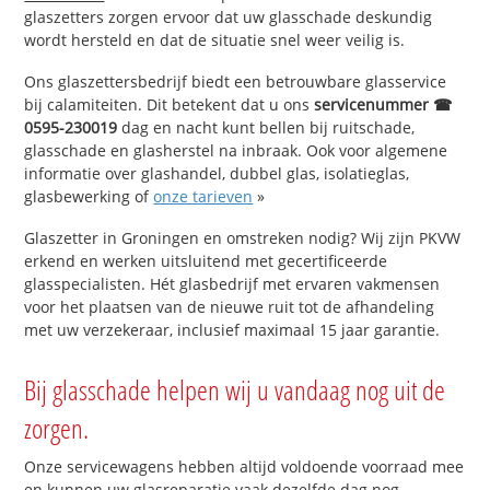
glaszetters zorgen ervoor dat uw glasschade deskundig
wordt hersteld en dat de situatie snel weer veilig is.
Ons glaszettersbedrijf biedt een betrouwbare glasservice
bij calamiteiten. Dit betekent dat u ons
servicenummer ☎
0595-230019
dag en nacht kunt bellen bij ruitschade,
glasschade en glasherstel na inbraak. Ook voor algemene
informatie over glashandel, dubbel glas, isolatieglas,
glasbewerking of
onze tarieven
»
Glaszetter in Groningen en omstreken nodig? Wij zijn PKVW
erkend en werken uitsluitend met gecertificeerde
glasspecialisten. Hét glasbedrijf met ervaren vakmensen
voor het plaatsen van de nieuwe ruit tot de afhandeling
met uw verzekeraar, inclusief maximaal 15 jaar garantie.
Bij glasschade helpen wij u vandaag nog uit de
zorgen.
Onze servicewagens hebben altijd voldoende voorraad mee
en kunnen uw glasreparatie vaak dezelfde dag nog