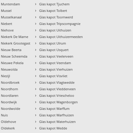
›
ot Muntendam
Glas kapot Tjuchem
›
t Mussel
Glas kapot Tolbert
›
t Musselkanaal
Glas kapot Toornwerd
›
 Niebert
Glas kapot Tripscompagnie
›
t Niehove
Glas kapot Uithuizen
›
t Niekerk De Marne
Glas kapot Uithuizermeeden
›
 Niekerk Grootegast
Glas kapot Ulrum
›
t Nieuw Beerta
Glas kapot Usquert
›
t Nieuw Scheemda
Glas kapot Veelerveen
›
t Nieuwe Pekela
Glas kapot Veendam
›
t Nieuwolda
Glas kapot Vierhuizen
›
Niezijl
Glas kapot Visvliet
›
t Noordbroek
Glas kapot Vlagtwedde
›
t Noordhorn
Glas kapot Vledderveen
›
t Noordlaren
Glas kapot Vriescheloo
›
t Noordwijk
Glas kapot Wagenborgen
›
t Noordwolde
Glas kapot Warffum
›
 Nuis
Glas kapot Warfhuizen
›
t Oldehove
Glas kapot Waterhuizen
›
t Oldekerk
Glas kapot Wedde