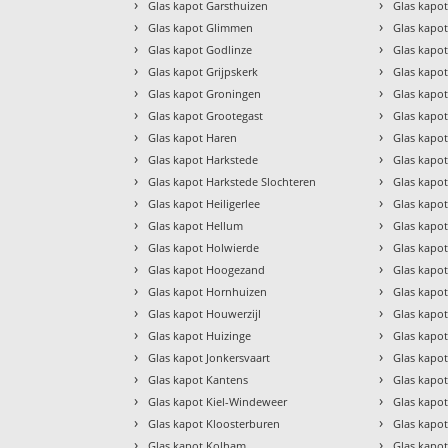
›
›
Glas kapot Garsthuizen
Glas kapot
›
›
Glas kapot Glimmen
Glas kap
›
›
Glas kapot Godlinze
Glas kapo
›
›
Glas kapot Grijpskerk
Glas kapo
›
›
Glas kapot Groningen
Glas kapo
›
›
Glas kapot Grootegast
Glas kapo
›
›
Glas kapot Haren
Glas kapo
›
›
Glas kapot Harkstede
Glas kapo
›
›
Glas kapot Harkstede Slochteren
Glas kapo
›
›
Glas kapot Heiligerlee
Glas kapo
›
›
Glas kapot Hellum
Glas kapo
›
›
Glas kapot Holwierde
Glas kapo
›
›
Glas kapot Hoogezand
Glas kapot
›
›
Glas kapot Hornhuizen
Glas kapot
›
›
Glas kapot Houwerzijl
Glas kapot
›
›
Glas kapot Huizinge
Glas kapot 
›
›
Glas kapot Jonkersvaart
Glas kapo
›
›
Glas kapot Kantens
Glas kapo
›
›
Glas kapot Kiel-Windeweer
Glas kapo
›
›
Glas kapot Kloosterburen
Glas kapo
›
›
Glas kapot Kolham
Glas kapo