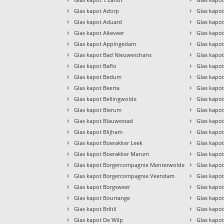
›
›
Glas kapot Adorp
Glas kapo
›
›
Glas kapot Aduard
Glas kapot
›
›
Glas kapot Alteveer
Glas kapo
›
›
Glas kapot Appingedam
Glas kapo
›
›
Glas kapot Bad Nieuweschans
Glas kapo
›
›
Glas kapot Baflo
Glas kapot
›
›
Glas kapot Bedum
Glas kapot
›
›
Glas kapot Beerta
Glas kapo
›
›
Glas kapot Bellingwolde
Glas kapo
›
›
Glas kapot Bierum
Glas kapo
›
›
Glas kapot Blauwestad
Glas kapo
›
›
Glas kapot Blijham
Glas kapot
›
›
Glas kapot Boerakker Leek
Glas kapo
›
›
Glas kapot Boerakker Marum
Glas kapo
›
›
Glas kapot Borgercompagnie Menterwolde
Glas kapo
›
›
Glas kapot Borgercompagnie Veendam
Glas kapo
›
›
Glas kapot Borgsweer
Glas kapo
›
›
Glas kapot Bourtange
Glas kapo
›
›
Glas kapot Briltil
Glas kapo
›
›
Glas kapot De Wilp
Glas kapo