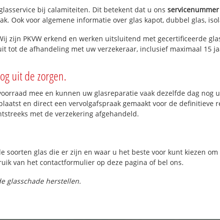
lasservice bij calamiteiten. Dit betekent dat u ons
servicenummer
ak. Ook voor algemene informatie over glas kapot, dubbel glas, iso
ij zijn PKVW erkend en werken uitsluitend met gecertificeerde glas
t tot de afhandeling met uw verzekeraar, inclusief maximaal 15 ja
og uit de zorgen.
oorraad mee en kunnen uw glasreparatie vaak dezelfde dag nog ui
laatst en direct een vervolgafspraak gemaakt voor de definitieve 
htstreeks met de verzekering afgehandeld.
de soorten glas die er zijn en waar u het beste voor kunt kiezen o
ruik van het contactformulier op deze pagina of bel ons.
e glasschade herstellen.