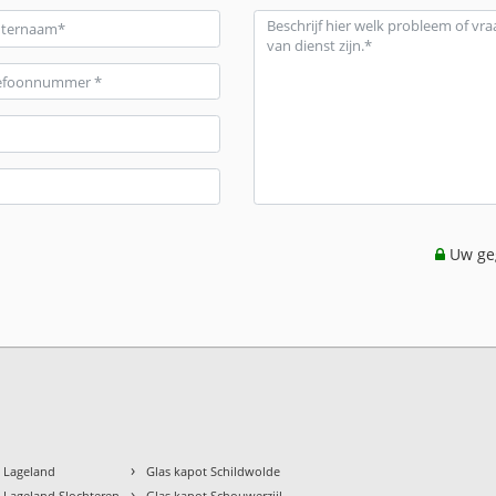
Uw geg
›
t Lageland
Glas kapot Schildwolde
›
 Lageland Slochteren
Glas kapot Schouwerzijl