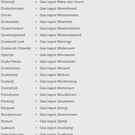
›
 Oldenzijl
Glas kapot Wehe-den Hoorn
›
ot Onderdendam
Glas kapot Westerbroek
›
t Onnen
Glas kapot Westeremden
›
t Onstwedde
Glas kapot Westerlee
›
t Oosternieland
Glas kapot Westernieland
›
t Oosterwijtwerd
Glas kapot Westerwijtwerd
›
t Oostwold Leek
Glas kapot Wetsinge
›
t Oostwold Oldambt
Glas kapot Wildervank
›
t Opende
Glas kapot Winneweer
›
t Oude Pekela
Glas kapot Winschoten
›
t Oudeschans
Glas kapot Winsum
›
t Oudeschip
Glas kapot Wirdum
›
 Oudezijl
Glas kapot Woldendorp
›
 Overschild
Glas kapot Woltersum
›
 Pieterburen
Glas kapot Woudbloem
›
Pieterzijl
Glas kapot Zandeweer
›
t Rasquert
Glas kapot Zeerijp
›
t Roodeschool
Glas kapot Zevenhuizen
›
t Rottum
Glas kapot Zijldijk
›
t Saaksum
Glas kapot Zoutkamp
›
t Saaxumhuizen
Glas kapot Zuidbroek