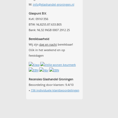
M:
info@glashandel-groningen.nl
Glaspunt B.V.
KvK: 09161356
BTW: NL8255.87.633.B05
Bank: NL32 INGB 0007 2912 25
Bereikbaarheid
Wij zijn
dag en nacht
bereikbaar!
Oók in het weekend en op
feestdagen
Recensies Glashandel Groningen
Beoordeling door klanten:
9.4
/
10
»
156
individuele klantbeoordelingen