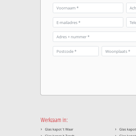
Werkzaam in:
›
›
Glas kapot 't Waar
Glas kapo
›
›
Glas kapot 't Zandt
Glas kapot