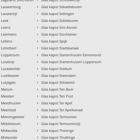
›
t Lauwersoog
Glas kapot Sebaldeburen
›
 Lauwerzijl
Glas kapot Sellingen
›
t Leek
Glas kapot Siddeburen
›
t Leens
Glas kapot Sint Annen
›
t Leermens
Glas kapot Slochteren
›
 Lellens
Glas kapot Spijk
›
 Lettelbert
Glas kapot Stadskanaal
›
t Loppersum
Glas kapot Startenhuizen Eemsmond
›
t Losdorp
Glas kapot Startenhuizen Loppersum
›
t Lucaswolde
Glas kapot Stedum
›
t Luddeweer
Glas kapot Steendam
›
 Lutjegast
Glas kapot Stitswerd
›
t Marum
Glas kapot Ten Boer
›
t Meeden
Glas kapot Ten Post
›
t Meedhuizen
Glas kapot Ter Apel
›
t Meerstad
Glas kapot Ter Apelkanaal
›
t Mensingeweer
Glas kapot Termunten
›
t Middelstum
Glas kapot Termunterzijl
›
t Midwolda
Glas kapot Thesinge
›
t Midwolde
Glas kapot Tinallinge