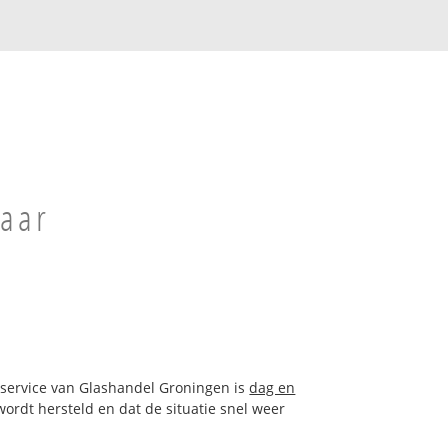
baar
asservice van Glashandel Groningen is
dag en
ordt hersteld en dat de situatie snel weer