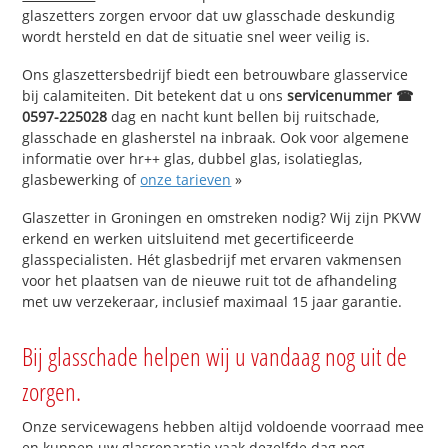
glaszetters zorgen ervoor dat uw glasschade deskundig
wordt hersteld en dat de situatie snel weer veilig is.
Ons glaszettersbedrijf biedt een betrouwbare glasservice
bij calamiteiten. Dit betekent dat u ons
servicenummer ☎
0597-225028
dag en nacht kunt bellen bij ruitschade,
glasschade en glasherstel na inbraak. Ook voor algemene
informatie over hr++ glas, dubbel glas, isolatieglas,
glasbewerking of
onze tarieven
»
Glaszetter in Groningen en omstreken nodig? Wij zijn PKVW
erkend en werken uitsluitend met gecertificeerde
glasspecialisten. Hét glasbedrijf met ervaren vakmensen
voor het plaatsen van de nieuwe ruit tot de afhandeling
met uw verzekeraar, inclusief maximaal 15 jaar garantie.
Bij glasschade helpen wij u vandaag nog uit de
zorgen.
Onze servicewagens hebben altijd voldoende voorraad mee
en kunnen uw glasreparatie vaak dezelfde dag nog