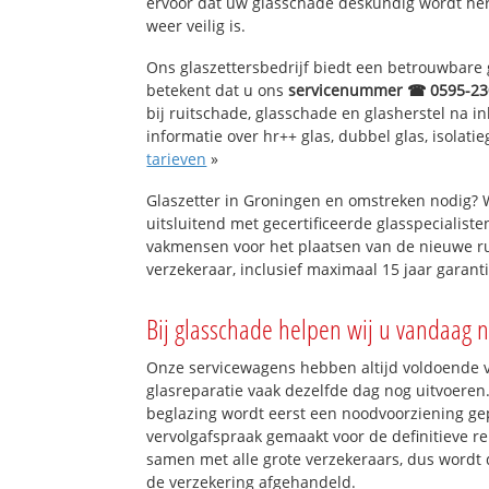
ervoor dat uw glasschade deskundig wordt hers
weer veilig is.
Ons glaszettersbedrijf biedt een betrouwbare g
betekent dat u ons
servicenummer ☎ 0595-23
bij ruitschade, glasschade en glasherstel na 
informatie over hr++ glas, dubbel glas, isolati
tarieven
»
Glaszetter in Groningen en omstreken nodig? 
uitsluitend met gecertificeerde glasspecialiste
vakmensen voor het plaatsen van de nieuwe ru
verzekeraar, inclusief maximaal 15 jaar garanti
Bij glasschade helpen wij u vandaag n
Onze servicewagens hebben altijd voldoende
glasreparatie vaak dezelfde dag nog uitvoeren.
beglazing wordt eerst een noodvoorziening gep
vervolgafspraak gemaakt voor de definitieve re
samen met alle grote verzekeraars, dus wordt 
de verzekering afgehandeld.