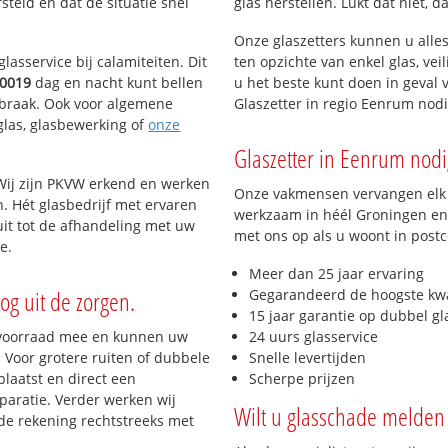
teld en dat de situatie snel
glas herstellen. Lukt dat niet, 
Onze glaszetters kunnen u alles
lasservice bij calamiteiten. Dit
ten opzichte van enkel glas, vei
0019
dag en nacht kunt bellen
u het beste kunt doen in geval 
inbraak. Ook voor algemene
Glaszetter in regio Eenrum nod
eglas, glasbewerking of
onze
Glaszetter in Eenrum nodig
Wij zijn PKVW erkend en werken
Onze vakmensen vervangen elk j
n. Hét glasbedrijf met ervaren
werkzaam in héél Groningen en 
it tot de afhandeling met uw
met ons op als u woont in post
e.
Meer dan 25 jaar ervaring
og uit de zorgen.
Gegarandeerd de hoogste kwa
15 jaar garantie op dubbel gl
 voorraad mee en kunnen uw
24 uurs glasservice
 Voor grotere ruiten of dubbele
Snelle levertijden
laatst en direct een
Scherpe prijzen
paratie. Verder werken wij
Wilt u glasschade melden 
de rekening rechtstreeks met