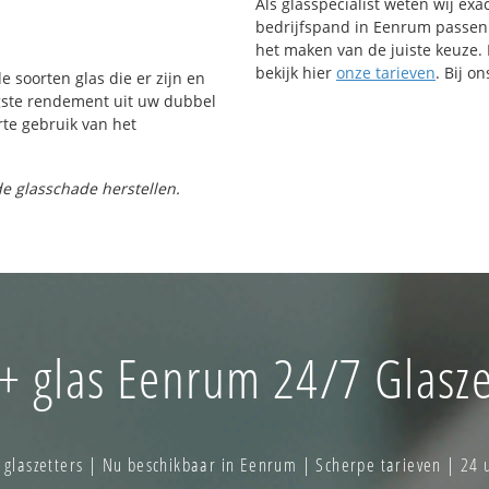
Als glasspecialist weten wij exa
bedrijfspand in Eenrum passen. 
het maken van de juiste keuze. 
bekijk hier
onze tarieven
. Bij o
e soorten glas die er zijn en
gste rendement uit uw dubbel
rte gebruik van het
e glasschade herstellen.
+ glas Eenrum 24/7 Glasze
laszetters | Nu beschikbaar in Eenrum | Scherpe tarieven | 24 