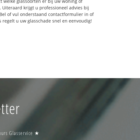
ct welke glassoorten er bij uw woning of
Uiteraard krijgt u professioneel advies bij
Bel of vul onderstaand contactformulier in of
ns regelt u uw glasschade snel en eenvoudig!
tter
uurs Glasservice ★