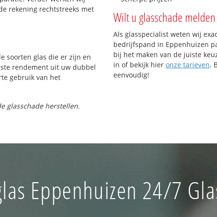
de rekening rechtstreeks met
Wilt u glasschade melden 
Als glasspecialist weten wij exa
bedrijfspand in Eppenhuizen pas
bij het maken van de juiste keu
e soorten glas die er zijn en
in of bekijk hier
onze tarieven
. 
gste rendement uit uw dubbel
eenvoudig!
rte gebruik van het
e glasschade herstellen.
las Eppenhuizen 24/7 Gla