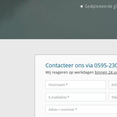
★ Gediplomeerde gla
Contacteer ons via 0595-230
Wij reageren op werkdagen
binnen 24 u