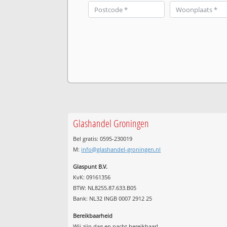
Glashandel Groningen
Bel gratis: 0595-230019
M:
info@glashandel-groningen.nl
Glaspunt B.V.
KvK: 09161356
BTW: NL8255.87.633.B05
Bank: NL32 INGB 0007 2912 25
Bereikbaarheid
Wij zijn
dag en nacht
bereikbaar!