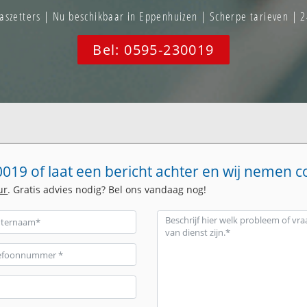
szetters | Nu beschikbaar in Eppenhuizen | Scherpe tarieven | 2
Bel: 0595-230019
019 of laat een bericht achter en wij nemen c
ur
. Gratis advies nodig? Bel ons vandaag nog!