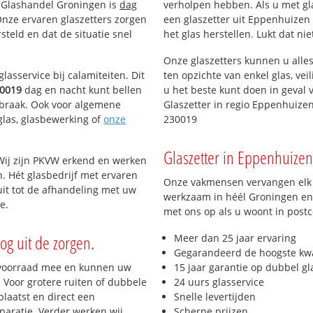
n Glashandel Groningen is
dag
verholpen hebben. Als u met gla
 Onze ervaren glaszetters zorgen
een glaszetter uit Eppenhuizen 
teld en dat de situatie snel
het glas herstellen. Lukt dat ni
Onze glaszetters kunnen u alles
lasservice bij calamiteiten. Dit
ten opzichte van enkel glas, vei
0019
dag en nacht kunt bellen
u het beste kunt doen in geval 
inbraak. Ook voor algemene
Glaszetter in regio Eppenhuize
eglas, glasbewerking of
onze
230019
Glaszetter in Eppenhuizen 
Wij zijn PKVW erkend en werken
n. Hét glasbedrijf met ervaren
Onze vakmensen vervangen elk j
it tot de afhandeling met uw
werkzaam in héél Groningen en 
e.
met ons op als u woont in post
og uit de zorgen.
Meer dan 25 jaar ervaring
Gegarandeerd de hoogste kwa
 voorraad mee en kunnen uw
15 jaar garantie op dubbel gl
 Voor grotere ruiten of dubbele
24 uurs glasservice
laatst en direct een
Snelle levertijden
paratie. Verder werken wij
Scherpe prijzen