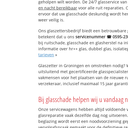
geholpen wilt worden. De 24/7 glasservice va
en nacht bereikbaar
voor alle ruit reparaties.
ervoor dat uw glasschade deskundig wordt hers
weer veilig is.
Ons glaszettersbedrijf biedt een betrouwbare g
betekent dat u ons
servicenummer ☎ 0595-23
bij ruitschade, glasschade en glasherstel na 
informatie over hr++ glas, dubbel glas, isolati
tarieven
»
Glaszetter in Groningen en omstreken nodig? 
uitsluitend met gecertificeerde glasspecialiste
vakmensen voor het plaatsen van de nieuwe ru
verzekeraar, inclusief maximaal 15 jaar garanti
Bij glasschade helpen wij u vandaag n
Onze servicewagens hebben altijd voldoende
glasreparatie vaak dezelfde dag nog uitvoeren.
beglazing wordt eerst een noodvoorziening gep
vervolgafspraak gemaakt voor de definitieve re