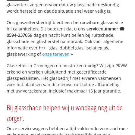
glaszetters zorgen ervoor dat uw glasschade deskundig
wordt hersteld en dat de situatie snel weer veilig is.
Ons glaszettersbedrijf biedt een betrouwbare glasservice
bij calamiteiten. Dit betekent dat u ons
servicenummer ☎
0594-237059
dag en nacht kunt bellen bij ruitschade,
glasschade en glasherstel na inbraak. Ook voor algemene
informatie over hr++ glas, dubbel glas, isolatieglas,
glasbewerking of
onze tarieven
»
Glaszetter in Groningen en omstreken nodig? Wij zijn PKVW
erkend en werken uitsluitend met gecertificeerde
glasspecialisten. Hét glasbedrijf met ervaren vakmensen
voor het plaatsen van de nieuwe ruit tot de afhandeling
met uw verzekeraar, inclusief maximaal 15 jaar garantie.
Bij glasschade helpen wij u vandaag nog uit de
zorgen.
Onze servicewagens hebben altijd voldoende voorraad mee
en kunnen uw glasreparatie vaak dezelfde dag nog