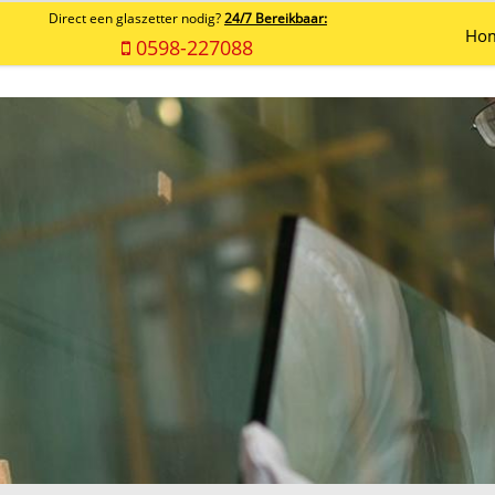
Direct een glaszetter nodig?
24/7 Bereikbaar:
Ho
0598-227088