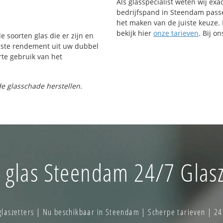
Als glasspecialist weten wij exa
bedrijfspand in Steendam passen
het maken van de juiste keuze. 
bekijk hier
onze tarieven
. Bij o
e soorten glas die er zijn en
gste rendement uit uw dubbel
rte gebruik van het
e glasschade herstellen.
 glas Steendam 24/7 Glasz
aszetters | Nu beschikbaar in Steendam | Scherpe tarieven | 24