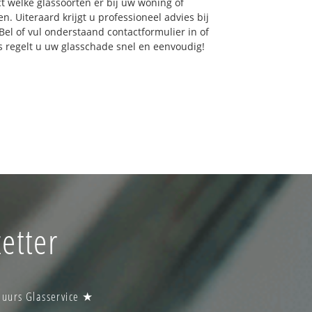
ct welke glassoorten er bij uw woning of
. Uiteraard krijgt u professioneel advies bij
Bel of vul onderstaand contactformulier in of
ns regelt u uw glasschade snel en eenvoudig!
etter
 uurs Glasservice ★