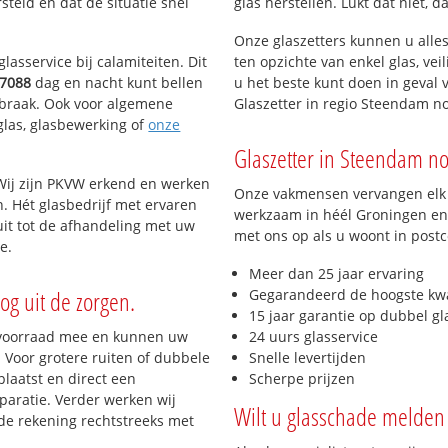
teld en dat de situatie snel
glas herstellen. Lukt dat niet, 
Onze glaszetters kunnen u alles
lasservice bij calamiteiten. Dit
ten opzichte van enkel glas, vei
7088
dag en nacht kunt bellen
u het beste kunt doen in geval 
inbraak. Ook voor algemene
Glaszetter in regio Steendam n
eglas, glasbewerking of
onze
Glaszetter in Steendam nod
Wij zijn PKVW erkend en werken
Onze vakmensen vervangen elk j
n. Hét glasbedrijf met ervaren
werkzaam in héél Groningen en 
it tot de afhandeling met uw
met ons op als u woont in post
e.
Meer dan 25 jaar ervaring
og uit de zorgen.
Gegarandeerd de hoogste kwa
15 jaar garantie op dubbel gl
 voorraad mee en kunnen uw
24 uurs glasservice
 Voor grotere ruiten of dubbele
Snelle levertijden
laatst en direct een
Scherpe prijzen
paratie. Verder werken wij
Wilt u glasschade melden 
de rekening rechtstreeks met