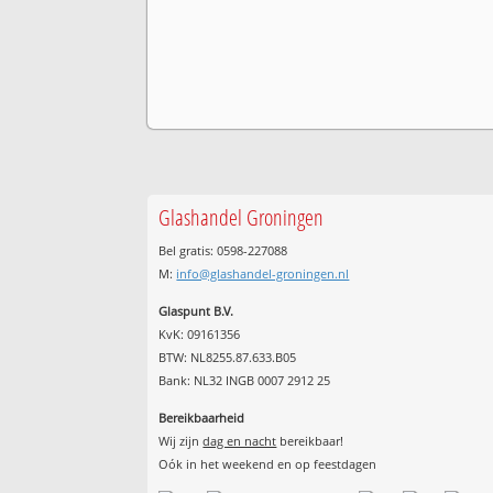
Glashandel Groningen
Bel gratis: 0598-227088
M:
info@glashandel-groningen.nl
Glaspunt B.V.
KvK: 09161356
BTW: NL8255.87.633.B05
Bank: NL32 INGB 0007 2912 25
Bereikbaarheid
Wij zijn
dag en nacht
bereikbaar!
Oók in het weekend en op feestdagen