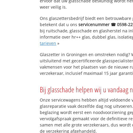
ervoor dat uw glasschade deskundig wordt hers
weer veilig is.
Ons glaszettersbedrijf biedt een betrouwbare g
betekent dat u ons
servicenummer ☎ 0598-22
bij ruitschade, glasschade en glasherstel na 
informatie over hr++ glas, dubbel glas, isolati
tarieven
»
Glaszetter in Groningen en omstreken nodig? 
uitsluitend met gecertificeerde glasspecialiste
vakmensen voor het plaatsen van de nieuwe ru
verzekeraar, inclusief maximaal 15 jaar garanti
Bij glasschade helpen wij u vandaag n
Onze servicewagens hebben altijd voldoende
glasreparatie vaak dezelfde dag nog uitvoeren.
beglazing wordt eerst een noodvoorziening gep
vervolgafspraak gemaakt voor de definitieve re
samen met alle grote verzekeraars, dus wordt 
de verzekering afgehandeld.