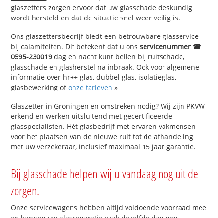
glaszetters zorgen ervoor dat uw glasschade deskundig
wordt hersteld en dat de situatie snel weer veilig is.
Ons glaszettersbedrijf biedt een betrouwbare glasservice
bij calamiteiten. Dit betekent dat u ons
servicenummer ☎
0595-230019
dag en nacht kunt bellen bij ruitschade,
glasschade en glasherstel na inbraak. Ook voor algemene
informatie over hr++ glas, dubbel glas, isolatieglas,
glasbewerking of
onze tarieven
»
Glaszetter in Groningen en omstreken nodig? Wij zijn PKVW
erkend en werken uitsluitend met gecertificeerde
glasspecialisten. Hét glasbedrijf met ervaren vakmensen
voor het plaatsen van de nieuwe ruit tot de afhandeling
met uw verzekeraar, inclusief maximaal 15 jaar garantie.
Bij glasschade helpen wij u vandaag nog uit de
zorgen.
Onze servicewagens hebben altijd voldoende voorraad mee
en kunnen uw glasreparatie vaak dezelfde dag nog