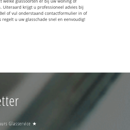
ct welke glassoorten er bij uw woning of
 Uiteraard krijgt u professioneel advies bij
Bel of vul onderstaand contactformulier in of
ns regelt u uw glasschade snel en eenvoudig!
tter
uurs Glasservice ★