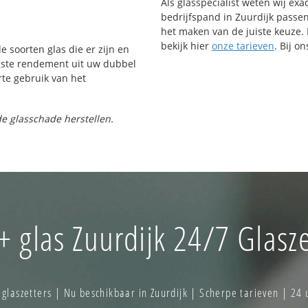
Als glasspecialist weten wij exa
bedrijfspand in Zuurdijk passen.
het maken van de juiste keuze. 
bekijk hier
onze tarieven
. Bij o
e soorten glas die er zijn en
gste rendement uit uw dubbel
rte gebruik van het
e glasschade herstellen.
+ glas Zuurdijk 24/7 Glasze
laszetters | Nu beschikbaar in Zuurdijk | Scherpe tarieven | 24 