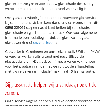
glaszetters zorgen ervoor dat uw glasschade deskundig
wordt hersteld en dat de situatie snel weer veilig is.
Ons glaszettersbedrijf biedt een betrouwbare glasservice
bij calamiteiten. Dit betekent dat u ons
servicenummer ☎
0596-229029
dag en nacht kunt bellen bij ruitschade,
glasschade en glasherstel na inbraak. Ook voor algemene
informatie over isolatieglas, dubbel glas, isolatieglas,
glasbewerking of
onze tarieven
»
Glaszetter in Groningen en omstreken nodig? Wij zijn PKVW
erkend en werken uitsluitend met gecertificeerde
glasspecialisten. Hét glasbedrijf met ervaren vakmensen
voor het plaatsen van de nieuwe ruit tot de afhandeling
met uw verzekeraar, inclusief maximaal 15 jaar garantie.
Bij glasschade helpen wij u vandaag nog uit de
zorgen.
Onze servicewagens hebben altijd voldoende voorraad mee
en kunnen uw glasreparatie vaak dezelfde dag nog