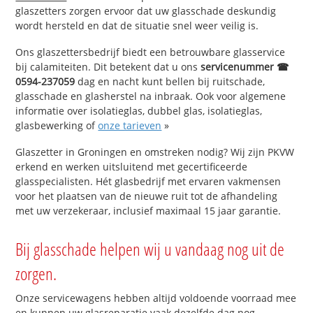
glaszetters zorgen ervoor dat uw glasschade deskundig
wordt hersteld en dat de situatie snel weer veilig is.
Ons glaszettersbedrijf biedt een betrouwbare glasservice
bij calamiteiten. Dit betekent dat u ons
servicenummer ☎
0594-237059
dag en nacht kunt bellen bij ruitschade,
glasschade en glasherstel na inbraak. Ook voor algemene
informatie over isolatieglas, dubbel glas, isolatieglas,
glasbewerking of
onze tarieven
»
Glaszetter in Groningen en omstreken nodig? Wij zijn PKVW
erkend en werken uitsluitend met gecertificeerde
glasspecialisten. Hét glasbedrijf met ervaren vakmensen
voor het plaatsen van de nieuwe ruit tot de afhandeling
met uw verzekeraar, inclusief maximaal 15 jaar garantie.
Bij glasschade helpen wij u vandaag nog uit de
zorgen.
Onze servicewagens hebben altijd voldoende voorraad mee
en kunnen uw glasreparatie vaak dezelfde dag nog