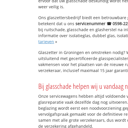
ervoor dat uw glasschade deskundig wordt hers
weer veilig is.
Ons glaszettersbedrijf biedt een betrouwbare g
betekent dat u ons
servicenummer ☎ 0598-22
bij ruitschade, glasschade en glasherstel na 
informatie over isolatieglas, dubbel glas, isola
tarieven
»
Glaszetter in Groningen en omstreken nodig? 
uitsluitend met gecertificeerde glasspecialiste
vakmensen voor het plaatsen van de nieuwe ru
verzekeraar, inclusief maximaal 15 jaar garanti
Bij glasschade helpen wij u vandaag n
Onze servicewagens hebben altijd voldoende
glasreparatie vaak dezelfde dag nog uitvoeren.
beglazing wordt eerst een noodvoorziening gep
vervolgafspraak gemaakt voor de definitieve re
samen met alle grote verzekeraars, dus wordt 
de verzekering afgehandeld.