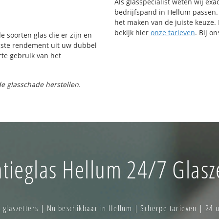
Als glasspecialist weten wij exa
bedrijfspand in Hellum passen. U
het maken van de juiste keuze. 
bekijk hier
onze tarieven
. Bij o
e soorten glas die er zijn en
gste rendement uit uw dubbel
rte gebruik van het
e glasschade herstellen.
atieglas Hellum 24/7 Glasz
laszetters | Nu beschikbaar in Hellum | Scherpe tarieven | 24 