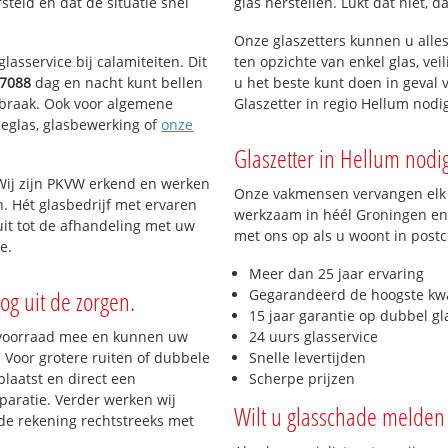
teld en dat de situatie snel
glas herstellen. Lukt dat niet, 
Onze glaszetters kunnen u alles
lasservice bij calamiteiten. Dit
ten opzichte van enkel glas, vei
7088
dag en nacht kunt bellen
u het beste kunt doen in geval 
inbraak. Ook voor algemene
Glaszetter in regio Hellum nod
tieglas, glasbewerking of
onze
Glaszetter in Hellum nodig
Wij zijn PKVW erkend en werken
Onze vakmensen vervangen elk j
n. Hét glasbedrijf met ervaren
werkzaam in héél Groningen en 
it tot de afhandeling met uw
met ons op als u woont in post
e.
Meer dan 25 jaar ervaring
og uit de zorgen.
Gegarandeerd de hoogste kwa
15 jaar garantie op dubbel gl
 voorraad mee en kunnen uw
24 uurs glasservice
 Voor grotere ruiten of dubbele
Snelle levertijden
laatst en direct een
Scherpe prijzen
paratie. Verder werken wij
Wilt u glasschade melden 
de rekening rechtstreeks met