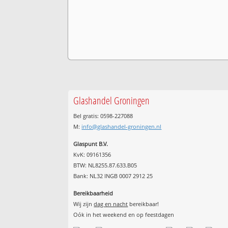
Glashandel Groningen
Bel gratis: 0598-227088
M:
info@glashandel-groningen.nl
Glaspunt B.V.
KvK: 09161356
BTW: NL8255.87.633.B05
Bank: NL32 INGB 0007 2912 25
Bereikbaarheid
Wij zijn
dag en nacht
bereikbaar!
Oók in het weekend en op feestdagen