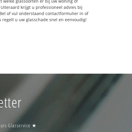
ct welke glassoorten er bij uw woning of
iteraard krijgt u professioneel advies bij
Bel of vul onderstaand contactformulier in of
ns regelt u uw glasschade snel en eenvoudig!
etter
uurs Glasservice ★