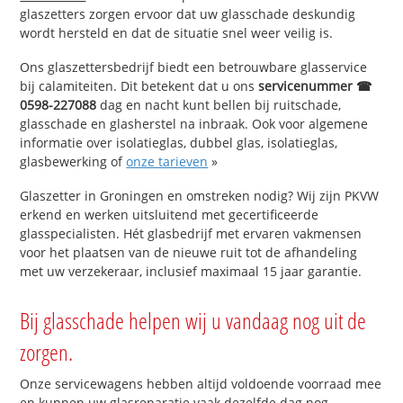
glaszetters zorgen ervoor dat uw glasschade deskundig
wordt hersteld en dat de situatie snel weer veilig is.
Ons glaszettersbedrijf biedt een betrouwbare glasservice
bij calamiteiten. Dit betekent dat u ons
servicenummer ☎
0598-227088
dag en nacht kunt bellen bij ruitschade,
glasschade en glasherstel na inbraak. Ook voor algemene
informatie over isolatieglas, dubbel glas, isolatieglas,
glasbewerking of
onze tarieven
»
Glaszetter in Groningen en omstreken nodig? Wij zijn PKVW
erkend en werken uitsluitend met gecertificeerde
glasspecialisten. Hét glasbedrijf met ervaren vakmensen
voor het plaatsen van de nieuwe ruit tot de afhandeling
met uw verzekeraar, inclusief maximaal 15 jaar garantie.
Bij glasschade helpen wij u vandaag nog uit de
zorgen.
Onze servicewagens hebben altijd voldoende voorraad mee
en kunnen uw glasreparatie vaak dezelfde dag nog