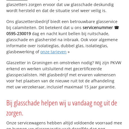
glaszetters zorgen ervoor dat uw glasschade deskundig
wordt hersteld en dat de situatie snel weer veilig is.
Ons glaszettersbedrijf biedt een betrouwbare glasservice
bij calamiteiten. Dit betekent dat u ons
servicenummer ☎
0595-230019
dag en nacht kunt bellen bij ruitschade,
glasschade en glasherstel na inbraak. Ook voor algemene
informatie over isolatieglas, dubbel glas, isolatieglas,
glasbewerking of
onze tarieven
»
Glaszetter in Groningen en omstreken nodig? Wij zijn PKVW
erkend en werken uitsluitend met gecertificeerde
glasspecialisten. Hét glasbedrijf met ervaren vakmensen
voor het plaatsen van de nieuwe ruit tot de afhandeling
met uw verzekeraar, inclusief maximaal 15 jaar garantie.
Bij glasschade helpen wij u vandaag nog uit de
zorgen.
Onze servicewagens hebben altijd voldoende voorraad mee
en kunnen uw glasreparatie vaak dezelfde dag nog