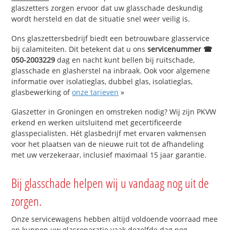
glaszetters zorgen ervoor dat uw glasschade deskundig
wordt hersteld en dat de situatie snel weer veilig is.
Ons glaszettersbedrijf biedt een betrouwbare glasservice
bij calamiteiten. Dit betekent dat u ons
servicenummer ☎
050-2003229
dag en nacht kunt bellen bij ruitschade,
glasschade en glasherstel na inbraak. Ook voor algemene
informatie over isolatieglas, dubbel glas, isolatieglas,
glasbewerking of
onze tarieven
»
Glaszetter in Groningen en omstreken nodig? Wij zijn PKVW
erkend en werken uitsluitend met gecertificeerde
glasspecialisten. Hét glasbedrijf met ervaren vakmensen
voor het plaatsen van de nieuwe ruit tot de afhandeling
met uw verzekeraar, inclusief maximaal 15 jaar garantie.
Bij glasschade helpen wij u vandaag nog uit de
zorgen.
Onze servicewagens hebben altijd voldoende voorraad mee
en kunnen uw glasreparatie vaak dezelfde dag nog