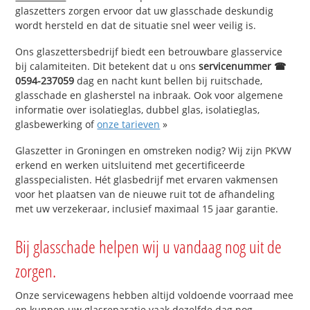
glaszetters zorgen ervoor dat uw glasschade deskundig
wordt hersteld en dat de situatie snel weer veilig is.
Ons glaszettersbedrijf biedt een betrouwbare glasservice
bij calamiteiten. Dit betekent dat u ons
servicenummer ☎
0594-237059
dag en nacht kunt bellen bij ruitschade,
glasschade en glasherstel na inbraak. Ook voor algemene
informatie over isolatieglas, dubbel glas, isolatieglas,
glasbewerking of
onze tarieven
»
Glaszetter in Groningen en omstreken nodig? Wij zijn PKVW
erkend en werken uitsluitend met gecertificeerde
glasspecialisten. Hét glasbedrijf met ervaren vakmensen
voor het plaatsen van de nieuwe ruit tot de afhandeling
met uw verzekeraar, inclusief maximaal 15 jaar garantie.
Bij glasschade helpen wij u vandaag nog uit de
zorgen.
Onze servicewagens hebben altijd voldoende voorraad mee
en kunnen uw glasreparatie vaak dezelfde dag nog