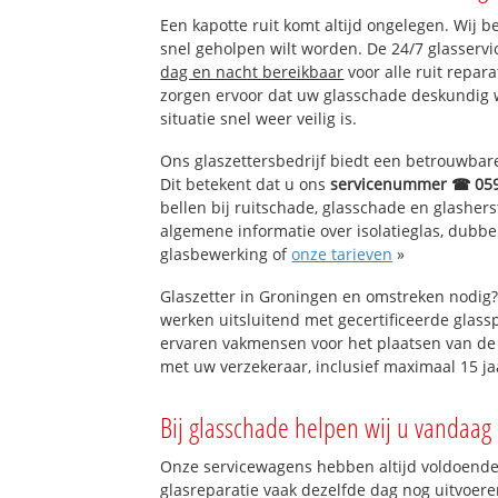
Rasquert
Een kapotte ruit komt altijd ongelegen. Wij b
Tinallinge
snel geholpen wilt worden. De 24/7 glasserv
Saaxumhuizen
dag en nacht bereikbaar
voor alle ruit repar
zorgen ervoor dat uw glasschade deskundig 
situatie snel weer veilig is.
Ons glaszettersbedrijf biedt een betrouwbare 
Dit betekent dat u ons
servicenummer ☎ 05
bellen bij ruitschade, glasschade en glashers
algemene informatie over isolatieglas, dubbel 
glasbewerking of
onze tarieven
»
Glaszetter in Groningen en omstreken nodig?
werken uitsluitend met gecertificeerde glassp
ervaren vakmensen voor het plaatsen van de 
met uw verzekeraar, inclusief maximaal 15 ja
Bij glasschade helpen wij u vandaag 
Onze servicewagens hebben altijd voldoend
glasreparatie vaak dezelfde dag nog uitvoeren