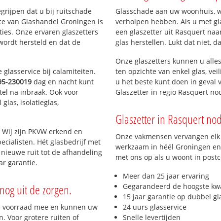
egrijpen dat u bij ruitschade
Glasschade aan uw woonhuis, win
ice van Glashandel Groningen is
verholpen hebben. Als u met gla
aties. Onze ervaren glaszetters
een glaszetter uit Rasquert naa
wordt hersteld en dat de
glas herstellen. Lukt dat niet, 
Onze glaszetters kunnen u alles
glasservice bij calamiteiten.
ten opzichte van enkel glas, vei
95-230019
dag en nacht kunt
u het beste kunt doen in geval 
tel na inbraak. Ook voor
Glaszetter in regio Rasquert n
glas, isolatieglas,
Glaszetter in Rasquert nod
 Wij zijn PKVW erkend en
Onze vakmensen vervangen elk j
ecialisten. Hét glasbedrijf met
werkzaam in héél Groningen en 
nieuwe ruit tot de afhandeling
met ons op als u woont in post
ar garantie.
Meer dan 25 jaar ervaring
nog uit de zorgen.
Gegarandeerd de hoogste kwa
15 jaar garantie op dubbel gl
e voorraad mee en kunnen uw
24 uurs glasservice
. Voor grotere ruiten of
Snelle levertijden