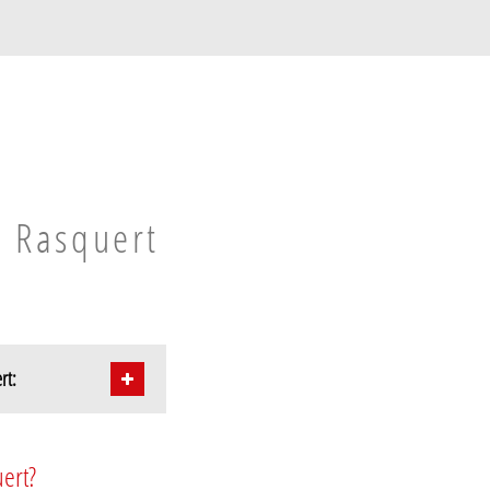
n Rasquert
rt:
ert?