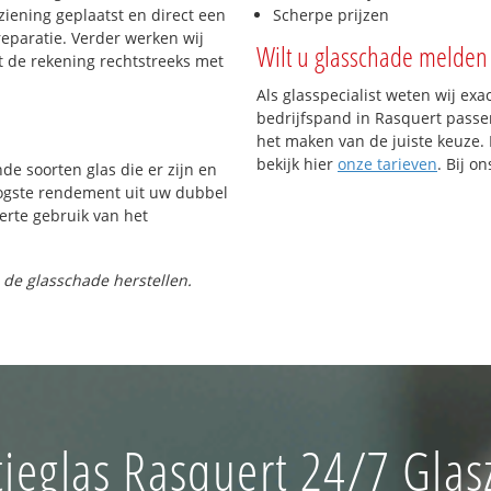
iening geplaatst en direct een
Scherpe prijzen
reparatie. Verder werken wij
Wilt u glasschade melden 
t de rekening rechtstreeks met
Als glasspecialist weten wij exa
bedrijfspand in Rasquert passen.
het maken van de juiste keuze. 
bekijk hier
onze tarieven
. Bij o
nde soorten glas die er zijn en
oogste rendement uit uw dubbel
ferte gebruik van het
 de glasschade herstellen.
tieglas Rasquert 24/7 Glas