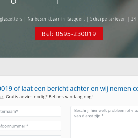
aszetters | Nu beschikbaar in Rasquert | Scherpe tarieven | 24
Bel: 0595-230019
019 of laat een bericht achter en wij nemen c
ur
. Gratis advies nodig? Bel ons vandaag nog!