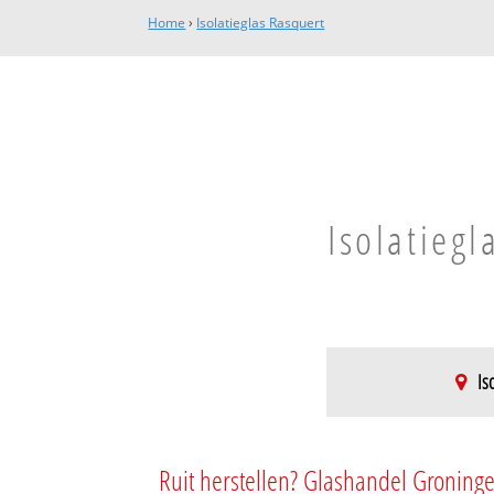
Home
›
Isolatieglas Rasquert
Isolatiegl
Is
Winsum
Baflo
Ruit herstellen? Glashandel Groninge
Den Andel