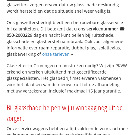
glaszetters zorgen ervoor dat uw glasschade deskundig
wordt hersteld en dat de situatie snel weer veilig is.
Ons glaszettersbedrijf biedt een betrouwbare glasservice
bij calamiteiten. Dit betekent dat u ons
servicenummer ☎
050-2003229
dag en nacht kunt bellen bij ruitschade,
glasschade en glasherstel na inbraak. Ook voor algemene
informatie over raam reparatie, dubbel glas, isolatieglas,
glasbewerking of
onze tarieven
»
Glaszetter in Groningen en omstreken nodig? Wij zijn PKVW
erkend en werken uitsluitend met gecertificeerde
glasspecialisten. Hét glasbedrijf met ervaren vakmensen
voor het plaatsen van de nieuwe ruit tot de afhandeling
met uw verzekeraar, inclusief maximaal 15 jaar garantie.
Bij glasschade helpen wij u vandaag nog uit de
zorgen.
Onze servicewagens hebben altijd voldoende voorraad mee
en kunnen uw glasreparatie vaak dezelfde dag nog