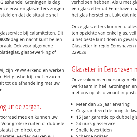
n Glashandel Groningen is
dag
verholpen hebben. Als u met gla
 Onze ervaren glaszetters zorgen
een glaszetter uit Eemshaven na
teld en dat de situatie snel
het glas herstellen. Lukt dat ni
Onze glaszetters kunnen u alles
lasservice bij calamiteiten. Dit
ten opzichte van enkel glas, vei
9029
dag en nacht kunt bellen
u het beste kunt doen in geval 
inbraak. Ook voor algemene
Glaszetter in regio Eemshaven 
olatieglas, glasbewerking of
229029
Glaszetter in Eemshaven n
Wij zijn PKVW erkend en werken
n. Hét glasbedrijf met ervaren
Onze vakmensen vervangen elk j
it tot de afhandeling met uw
werkzaam in héél Groningen en 
e.
met ons op als u woont in post
og uit de zorgen.
Meer dan 25 jaar ervaring
Gegarandeerd de hoogste kwa
 voorraad mee en kunnen uw
15 jaar garantie op dubbel gl
 Voor grotere ruiten of dubbele
24 uurs glasservice
laatst en direct een
Snelle levertijden
paratie. Verder werken wij
Scherpe prijzen