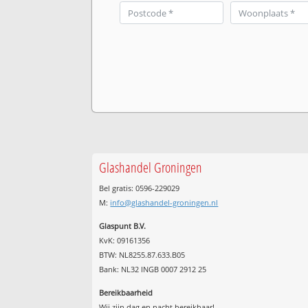
Glashandel Groningen
Bel gratis: 0596-229029
M:
info@glashandel-groningen.nl
Glaspunt B.V.
KvK: 09161356
BTW: NL8255.87.633.B05
Bank: NL32 INGB 0007 2912 25
Bereikbaarheid
Wij zijn
dag en nacht
bereikbaar!