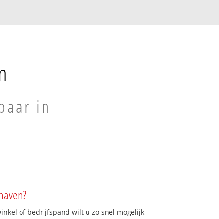
n
baar in
shaven?
kel of bedrijfspand wilt u zo snel mogelijk