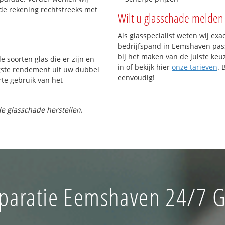
de rekening rechtstreeks met
Wilt u glasschade melden 
Als glasspecialist weten wij exa
bedrijfspand in Eemshaven passe
bij het maken van de juiste keu
e soorten glas die er zijn en
in of bekijk hier
onze tarieven
. 
gste rendement uit uw dubbel
eenvoudig!
rte gebruik van het
e glasschade herstellen.
paratie Eemshaven 24/7 Gl