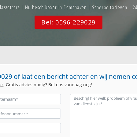
szetters | Nu beschikbaar in Eemshaven | Scherpe tarieven | 2
Bel: 0596-229029
029 of laat een bericht achter en wij nemen c
ur
. Gratis advies nodig? Bel ons vandaag nog!