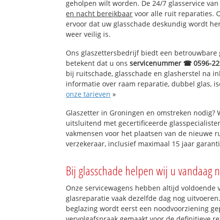
geholpen wilt worden. De 24/7 glasservice va
en nacht bereikbaar
voor alle ruit reparaties.
ervoor dat uw glasschade deskundig wordt hers
weer veilig is.
Ons glaszettersbedrijf biedt een betrouwbare g
betekent dat u ons
servicenummer ☎ 0596-22
bij ruitschade, glasschade en glasherstel na 
informatie over raam reparatie, dubbel glas, is
onze tarieven
»
Glaszetter in Groningen en omstreken nodig? 
uitsluitend met gecertificeerde glasspecialiste
vakmensen voor het plaatsen van de nieuwe ru
verzekeraar, inclusief maximaal 15 jaar garanti
Bij glasschade helpen wij u vandaag n
Onze servicewagens hebben altijd voldoende
glasreparatie vaak dezelfde dag nog uitvoeren.
beglazing wordt eerst een noodvoorziening gep
vervolgafspraak gemaakt voor de definitieve re