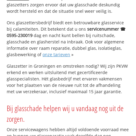
glaszetters zorgen ervoor dat uw glasschade deskundig
wordt hersteld en dat de situatie snel weer veilig is.
Ons glaszettersbedrijf biedt een betrouwbare glasservice
bij calamiteiten. Dit betekent dat u ons
servicenummer ☎
0595-230019
dag en nacht kunt bellen bij ruitschade,
glasschade en glasherstel na inbraak. Ook voor algemene
informatie over raam reparatie, dubbel glas, isolatieglas,
glasbewerking of
onze tarieven
»
Glaszetter in Groningen en omstreken nodig? Wij zijn PKVW
erkend en werken uitsluitend met gecertificeerde
glasspecialisten. Hét glasbedrijf met ervaren vakmensen
voor het plaatsen van de nieuwe ruit tot de afhandeling
met uw verzekeraar, inclusief maximaal 15 jaar garantie.
Bij glasschade helpen wij u vandaag nog uit de
zorgen.
Onze servicewagens hebben altijd voldoende voorraad mee
en kunnen uw glasreparatie vaak dezelfde dag nog