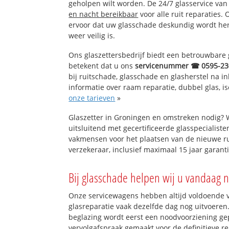
geholpen wilt worden. De 24/7 glasservice va
en nacht bereikbaar
voor alle ruit reparaties.
ervoor dat uw glasschade deskundig wordt hers
weer veilig is.
Ons glaszettersbedrijf biedt een betrouwbare g
betekent dat u ons
servicenummer ☎ 0595-23
bij ruitschade, glasschade en glasherstel na 
informatie over raam reparatie, dubbel glas, is
onze tarieven
»
Glaszetter in Groningen en omstreken nodig? 
uitsluitend met gecertificeerde glasspecialiste
vakmensen voor het plaatsen van de nieuwe ru
verzekeraar, inclusief maximaal 15 jaar garanti
Bij glasschade helpen wij u vandaag n
Onze servicewagens hebben altijd voldoende
glasreparatie vaak dezelfde dag nog uitvoeren.
beglazing wordt eerst een noodvoorziening gep
vervolgafspraak gemaakt voor de definitieve re