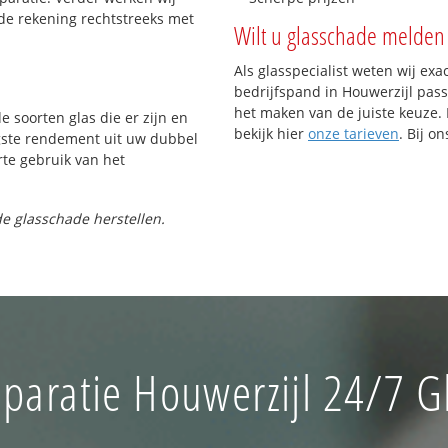
de rekening rechtstreeks met
Wilt u glasschade melden 
Als glasspecialist weten wij exa
bedrijfspand in Houwerzijl passe
het maken van de juiste keuze. 
e soorten glas die er zijn en
bekijk hier
onze tarieven
. Bij o
gste rendement uit uw dubbel
rte gebruik van het
e glasschade herstellen.
paratie Houwerzijl 24/7 Gl