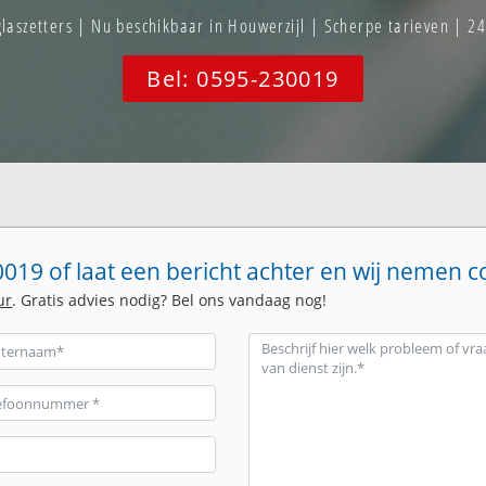
szetters | Nu beschikbaar in Houwerzijl | Scherpe tarieven | 2
Bel: 0595-230019
019 of laat een bericht achter en wij nemen c
ur
. Gratis advies nodig? Bel ons vandaag nog!