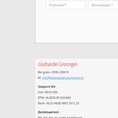
Glashandel Groningen
Bel gratis: 0595-230019
M:
info@glashandel-groningen.nl
Glaspunt B.V.
KvK: 09161356
BTW: NL8255.87.633.B05
Bank: NL32 INGB 0007 2912 25
Bereikbaarheid
Wij zijn
dag en nacht
bereikbaar!