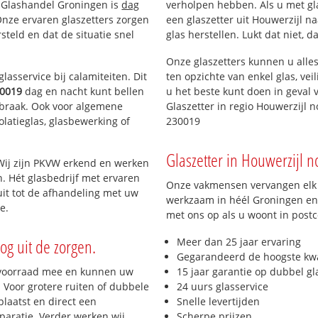
n Glashandel Groningen is
dag
verholpen hebben. Als u met gla
 Onze ervaren glaszetters zorgen
een glaszetter uit Houwerzijl n
teld en dat de situatie snel
glas herstellen. Lukt dat niet, 
Onze glaszetters kunnen u alles
lasservice bij calamiteiten. Dit
ten opzichte van enkel glas, vei
0019
dag en nacht kunt bellen
u het beste kunt doen in geval 
inbraak. Ook voor algemene
Glaszetter in regio Houwerzijl 
olatieglas, glasbewerking of
230019
Glaszetter in Houwerzijl no
Wij zijn PKVW erkend en werken
n. Hét glasbedrijf met ervaren
Onze vakmensen vervangen elk j
it tot de afhandeling met uw
werkzaam in héél Groningen en 
e.
met ons op als u woont in post
og uit de zorgen.
Meer dan 25 jaar ervaring
Gegarandeerd de hoogste kwa
 voorraad mee en kunnen uw
15 jaar garantie op dubbel gl
 Voor grotere ruiten of dubbele
24 uurs glasservice
laatst en direct een
Snelle levertijden
paratie. Verder werken wij
Scherpe prijzen