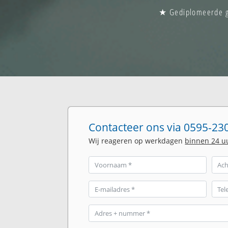
★ Gediplomeerde gla
Contacteer ons via 0595-230
Wij reageren op werkdagen
binnen 24 u