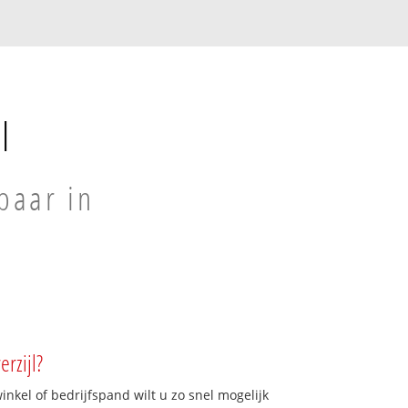
l
baar in
rzijl?
kel of bedrijfspand wilt u zo snel mogelijk