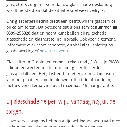
glaszetters zorgen ervoor dat uw glasschade deskundig
wordt hersteld en dat de situatie snel weer veilig is.
Ons glaszettersbedrijf biedt een betrouwbare glasservice
bij calamiteiten. Dit betekent dat u ons
servicenummer ☎
0599-255028
dag en nacht kunt bellen bij ruitschade,
glasschade en glasherstel na inbraak. Ook voor algemene
informatie over raam reparatie, dubbel glas, isolatieglas,
glasbewerking of
onze tarieven
»
Glaszetter in Groningen en omstreken nodig? Wij zijn PKVW
erkend en werken uitsluitend met gecertificeerde
glasspecialisten. Hét glasbedrijf met ervaren vakmensen
voor het plaatsen van de nieuwe ruit tot de afhandeling
met uw verzekeraar, inclusief maximaal 15 jaar garantie.
Bij glasschade helpen wij u vandaag nog uit de
zorgen.
Onze servicewagens hebben altijd voldoende voorraad mee
en kunnen uw glasreparatie vaak dezelfde dag nog