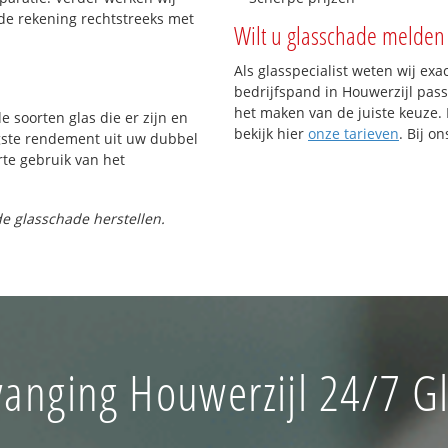
de rekening rechtstreeks met
Wilt u glasschade melden 
Als glasspecialist weten wij exa
bedrijfspand in Houwerzijl passe
het maken van de juiste keuze. 
e soorten glas die er zijn en
bekijk hier
onze tarieven
. Bij o
gste rendement uit uw dubbel
rte gebruik van het
e glasschade herstellen.
vanging Houwerzijl 24/7 Gl