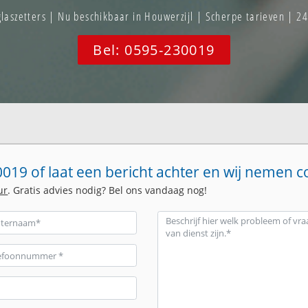
szetters | Nu beschikbaar in Houwerzijl | Scherpe tarieven | 2
Bel: 0595-230019
019 of laat een bericht achter en wij nemen c
ur
. Gratis advies nodig? Bel ons vandaag nog!