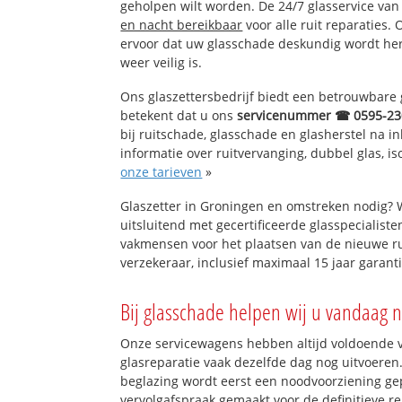
geholpen wilt worden. De 24/7 glasservice va
en nacht bereikbaar
voor alle ruit reparaties.
ervoor dat uw glasschade deskundig wordt hers
weer veilig is.
Ons glaszettersbedrijf biedt een betrouwbare g
betekent dat u ons
servicenummer ☎ 0595-23
bij ruitschade, glasschade en glasherstel na 
informatie over ruitvervanging, dubbel glas, is
onze tarieven
»
Glaszetter in Groningen en omstreken nodig? 
uitsluitend met gecertificeerde glasspecialiste
vakmensen voor het plaatsen van de nieuwe ru
verzekeraar, inclusief maximaal 15 jaar garanti
Bij glasschade helpen wij u vandaag n
Onze servicewagens hebben altijd voldoende
glasreparatie vaak dezelfde dag nog uitvoeren.
beglazing wordt eerst een noodvoorziening gep
vervolgafspraak gemaakt voor de definitieve re