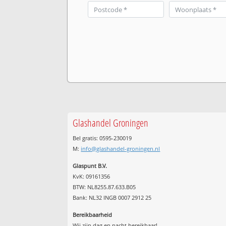
Glashandel Groningen
Bel gratis: 0595-230019
M:
info@glashandel-groningen.nl
Glaspunt B.V.
KvK: 09161356
BTW: NL8255.87.633.B05
Bank: NL32 INGB 0007 2912 25
Bereikbaarheid
Wij zijn
dag en nacht
bereikbaar!