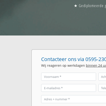
★ Gediplomeerde gla
Contacteer ons via 0595-230
Wij reageren op werkdagen
binnen 24 u