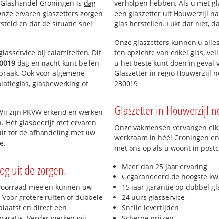
n Glashandel Groningen is
dag
verholpen hebben. Als u met gla
 Onze ervaren glaszetters zorgen
een glaszetter uit Houwerzijl n
teld en dat de situatie snel
glas herstellen. Lukt dat niet, 
Onze glaszetters kunnen u alles
lasservice bij calamiteiten. Dit
ten opzichte van enkel glas, vei
0019
dag en nacht kunt bellen
u het beste kunt doen in geval 
inbraak. Ook voor algemene
Glaszetter in regio Houwerzijl 
olatieglas, glasbewerking of
230019
Glaszetter in Houwerzijl no
Wij zijn PKVW erkend en werken
n. Hét glasbedrijf met ervaren
Onze vakmensen vervangen elk j
it tot de afhandeling met uw
werkzaam in héél Groningen en 
e.
met ons op als u woont in post
og uit de zorgen.
Meer dan 25 jaar ervaring
Gegarandeerd de hoogste kwa
 voorraad mee en kunnen uw
15 jaar garantie op dubbel gl
 Voor grotere ruiten of dubbele
24 uurs glasservice
laatst en direct een
Snelle levertijden
paratie. Verder werken wij
Scherpe prijzen