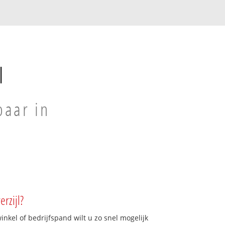
l
baar in
rzijl?
kel of bedrijfspand wilt u zo snel mogelijk