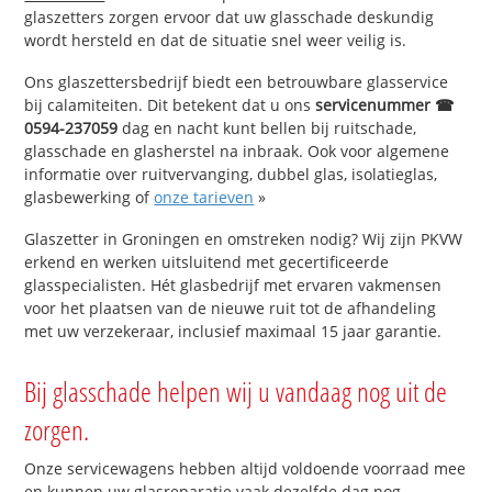
glaszetters zorgen ervoor dat uw glasschade deskundig
wordt hersteld en dat de situatie snel weer veilig is.
Ons glaszettersbedrijf biedt een betrouwbare glasservice
bij calamiteiten. Dit betekent dat u ons
servicenummer ☎
0594-237059
dag en nacht kunt bellen bij ruitschade,
glasschade en glasherstel na inbraak. Ook voor algemene
informatie over ruitvervanging, dubbel glas, isolatieglas,
glasbewerking of
onze tarieven
»
Glaszetter in Groningen en omstreken nodig? Wij zijn PKVW
erkend en werken uitsluitend met gecertificeerde
glasspecialisten. Hét glasbedrijf met ervaren vakmensen
voor het plaatsen van de nieuwe ruit tot de afhandeling
met uw verzekeraar, inclusief maximaal 15 jaar garantie.
Bij glasschade helpen wij u vandaag nog uit de
zorgen.
Onze servicewagens hebben altijd voldoende voorraad mee
en kunnen uw glasreparatie vaak dezelfde dag nog