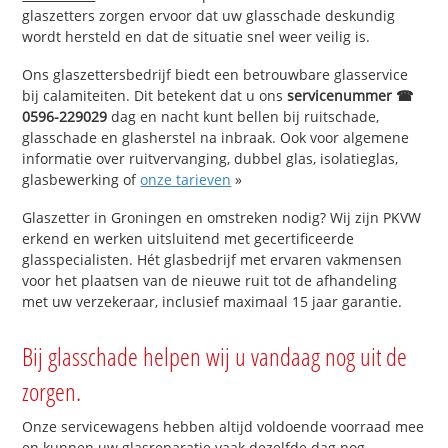
glaszetters zorgen ervoor dat uw glasschade deskundig
wordt hersteld en dat de situatie snel weer veilig is.
Ons glaszettersbedrijf biedt een betrouwbare glasservice
bij calamiteiten. Dit betekent dat u ons
servicenummer ☎
0596-229029
dag en nacht kunt bellen bij ruitschade,
glasschade en glasherstel na inbraak. Ook voor algemene
informatie over ruitvervanging, dubbel glas, isolatieglas,
glasbewerking of
onze tarieven
»
Glaszetter in Groningen en omstreken nodig? Wij zijn PKVW
erkend en werken uitsluitend met gecertificeerde
glasspecialisten. Hét glasbedrijf met ervaren vakmensen
voor het plaatsen van de nieuwe ruit tot de afhandeling
met uw verzekeraar, inclusief maximaal 15 jaar garantie.
Bij glasschade helpen wij u vandaag nog uit de
zorgen.
Onze servicewagens hebben altijd voldoende voorraad mee
en kunnen uw glasreparatie vaak dezelfde dag nog