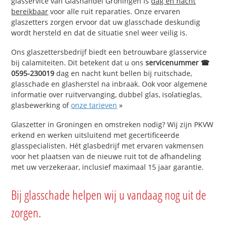
glasservice van Glashandel Groningen is
dag en nacht
bereikbaar
voor alle ruit reparaties. Onze ervaren
glaszetters zorgen ervoor dat uw glasschade deskundig
wordt hersteld en dat de situatie snel weer veilig is.
Ons glaszettersbedrijf biedt een betrouwbare glasservice
bij calamiteiten. Dit betekent dat u ons
servicenummer ☎
0595-230019
dag en nacht kunt bellen bij ruitschade,
glasschade en glasherstel na inbraak. Ook voor algemene
informatie over ruitvervanging, dubbel glas, isolatieglas,
glasbewerking of
onze tarieven
»
Glaszetter in Groningen en omstreken nodig? Wij zijn PKVW
erkend en werken uitsluitend met gecertificeerde
glasspecialisten. Hét glasbedrijf met ervaren vakmensen
voor het plaatsen van de nieuwe ruit tot de afhandeling
met uw verzekeraar, inclusief maximaal 15 jaar garantie.
Bij glasschade helpen wij u vandaag nog uit de
zorgen.