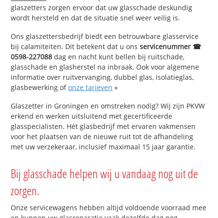
glaszetters zorgen ervoor dat uw glasschade deskundig
wordt hersteld en dat de situatie snel weer veilig is.
Ons glaszettersbedrijf biedt een betrouwbare glasservice
bij calamiteiten. Dit betekent dat u ons
servicenummer ☎
0598-227088
dag en nacht kunt bellen bij ruitschade,
glasschade en glasherstel na inbraak. Ook voor algemene
informatie over ruitvervanging, dubbel glas, isolatieglas,
glasbewerking of
onze tarieven
»
Glaszetter in Groningen en omstreken nodig? Wij zijn PKVW
erkend en werken uitsluitend met gecertificeerde
glasspecialisten. Hét glasbedrijf met ervaren vakmensen
voor het plaatsen van de nieuwe ruit tot de afhandeling
met uw verzekeraar, inclusief maximaal 15 jaar garantie.
Bij glasschade helpen wij u vandaag nog uit de
zorgen.
Onze servicewagens hebben altijd voldoende voorraad mee
en kunnen uw glasreparatie vaak dezelfde dag nog