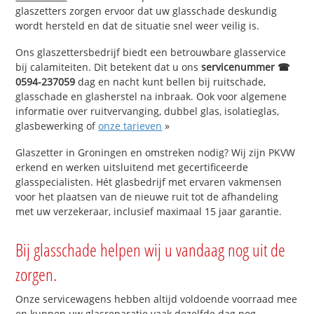
glaszetters zorgen ervoor dat uw glasschade deskundig
wordt hersteld en dat de situatie snel weer veilig is.
Ons glaszettersbedrijf biedt een betrouwbare glasservice
bij calamiteiten. Dit betekent dat u ons
servicenummer ☎
0594-237059
dag en nacht kunt bellen bij ruitschade,
glasschade en glasherstel na inbraak. Ook voor algemene
informatie over ruitvervanging, dubbel glas, isolatieglas,
glasbewerking of
onze tarieven
»
Glaszetter in Groningen en omstreken nodig? Wij zijn PKVW
erkend en werken uitsluitend met gecertificeerde
glasspecialisten. Hét glasbedrijf met ervaren vakmensen
voor het plaatsen van de nieuwe ruit tot de afhandeling
met uw verzekeraar, inclusief maximaal 15 jaar garantie.
Bij glasschade helpen wij u vandaag nog uit de
zorgen.
Onze servicewagens hebben altijd voldoende voorraad mee
en kunnen uw glasreparatie vaak dezelfde dag nog