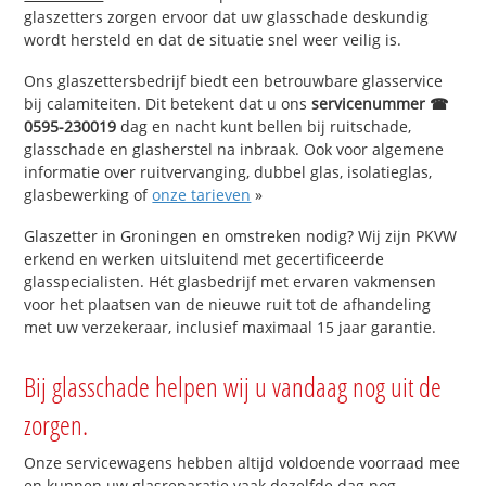
glaszetters zorgen ervoor dat uw glasschade deskundig
wordt hersteld en dat de situatie snel weer veilig is.
Ons glaszettersbedrijf biedt een betrouwbare glasservice
bij calamiteiten. Dit betekent dat u ons
servicenummer ☎
0595-230019
dag en nacht kunt bellen bij ruitschade,
glasschade en glasherstel na inbraak. Ook voor algemene
informatie over ruitvervanging, dubbel glas, isolatieglas,
glasbewerking of
onze tarieven
»
Glaszetter in Groningen en omstreken nodig? Wij zijn PKVW
erkend en werken uitsluitend met gecertificeerde
glasspecialisten. Hét glasbedrijf met ervaren vakmensen
voor het plaatsen van de nieuwe ruit tot de afhandeling
met uw verzekeraar, inclusief maximaal 15 jaar garantie.
Bij glasschade helpen wij u vandaag nog uit de
zorgen.
Onze servicewagens hebben altijd voldoende voorraad mee
en kunnen uw glasreparatie vaak dezelfde dag nog