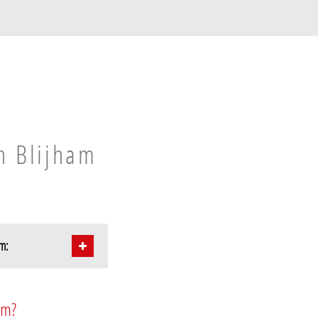
in Blijham
am:
am?