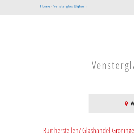
Home
›
Vensterglas Blijham
Venstergl
Ve
Blijham
Blijham
Ruit herstellen? Glashandel Groninge
Morige