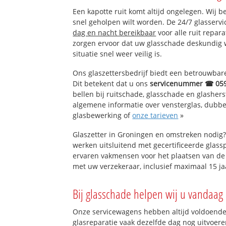
Wedde
Een kapotte ruit komt altijd ongelegen. Wij b
Wedderheide
snel geholpen wilt worden. De 24/7 glasserv
Wedderveer
dag en nacht bereikbaar
voor alle ruit repar
zorgen ervoor dat uw glasschade deskundig 
situatie snel weer veilig is.
Ons glaszettersbedrijf biedt een betrouwbare 
Dit betekent dat u ons
servicenummer ☎ 05
bellen bij ruitschade, glasschade en glashers
algemene informatie over vensterglas, dubbel 
glasbewerking of
onze tarieven
»
Glaszetter in Groningen en omstreken nodig?
werken uitsluitend met gecertificeerde glassp
ervaren vakmensen voor het plaatsen van de 
met uw verzekeraar, inclusief maximaal 15 ja
Bij glasschade helpen wij u vandaag 
Onze servicewagens hebben altijd voldoend
glasreparatie vaak dezelfde dag nog uitvoeren