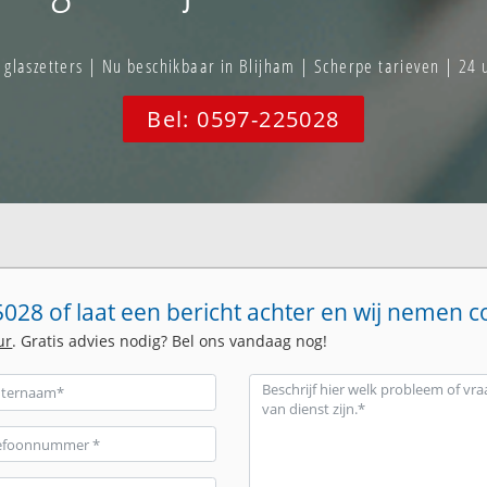
laszetters | Nu beschikbaar in Blijham | Scherpe tarieven | 24 
Bel: 0597-225028
028 of laat een bericht achter en wij nemen c
ur
. Gratis advies nodig? Bel ons vandaag nog!