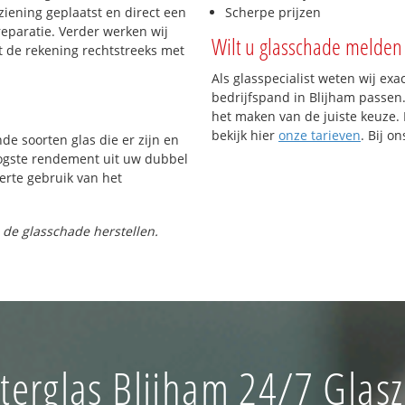
iening geplaatst en direct een
Scherpe prijzen
reparatie. Verder werken wij
Wilt u glasschade melden 
t de rekening rechtstreeks met
Als glasspecialist weten wij exa
bedrijfspand in Blijham passen. 
het maken van de juiste keuze. 
bekijk hier
onze tarieven
. Bij o
nde soorten glas die er zijn en
oogste rendement uit uw dubbel
ferte gebruik van het
 de glasschade herstellen.
terglas Blijham 24/7 Glasz