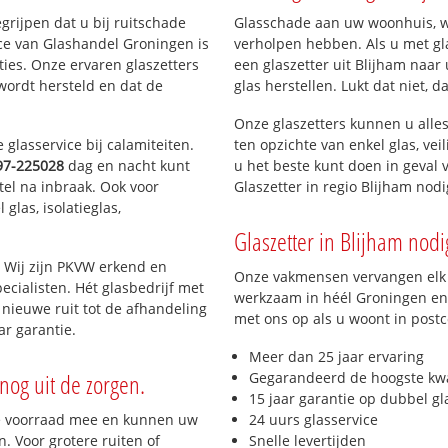
egrijpen dat u bij ruitschade
Glasschade aan uw woonhuis, win
ice van Glashandel Groningen is
verholpen hebben. Als u met gla
aties. Onze ervaren glaszetters
een glaszetter uit Blijham naar
wordt hersteld en dat de
glas herstellen. Lukt dat niet, 
Onze glaszetters kunnen u alles
glasservice bij calamiteiten.
ten opzichte van enkel glas, vei
97-225028
dag en nacht kunt
u het beste kunt doen in geval 
tel na inbraak. Ook voor
Glaszetter in regio Blijham no
glas, isolatieglas,
Glaszetter in Blijham nodig
 Wij zijn PKVW erkend en
Onze vakmensen vervangen elk j
ecialisten. Hét glasbedrijf met
werkzaam in héél Groningen en 
nieuwe ruit tot de afhandeling
met ons op als u woont in post
ar garantie.
Meer dan 25 jaar ervaring
nog uit de zorgen.
Gegarandeerd de hoogste kwa
15 jaar garantie op dubbel gl
e voorraad mee en kunnen uw
24 uurs glasservice
. Voor grotere ruiten of
Snelle levertijden