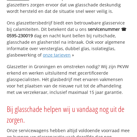
glaszetters zorgen ervoor dat uw glasschade deskundig
wordt hersteld en dat de situatie snel weer veilig is.
Ons glaszettersbedrijf biedt een betrouwbare glasservice
bij calamiteiten. Dit betekent dat u ons
servicenummer ☎
0595-230019
dag en nacht kunt bellen bij ruitschade,
glasschade en glasherstel na inbraak. Ook voor algemene
informatie over vensterglas, dubbel glas, isolatieglas,
glasbewerking of
onze tarieven
»
Glaszetter in Groningen en omstreken nodig? Wij zijn PKVW
erkend en werken uitsluitend met gecertificeerde
glasspecialisten. Hét glasbedrijf met ervaren vakmensen
voor het plaatsen van de nieuwe ruit tot de afhandeling
met uw verzekeraar, inclusief maximaal 15 jaar garantie.
Bij glasschade helpen wij u vandaag nog uit de
zorgen.
Onze servicewagens hebben altijd voldoende voorraad mee
en kunnen uw glasreparatie vaak dezelfde dag nog