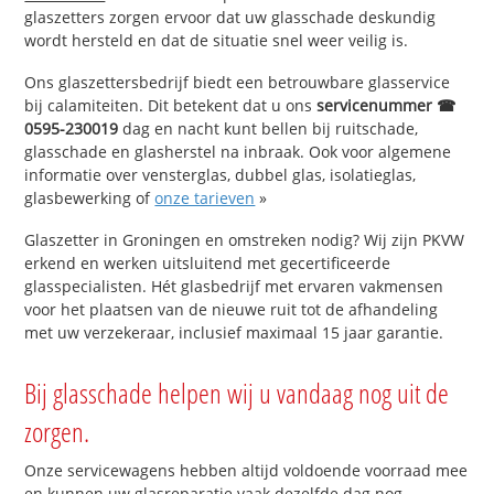
glaszetters zorgen ervoor dat uw glasschade deskundig
wordt hersteld en dat de situatie snel weer veilig is.
Ons glaszettersbedrijf biedt een betrouwbare glasservice
bij calamiteiten. Dit betekent dat u ons
servicenummer ☎
0595-230019
dag en nacht kunt bellen bij ruitschade,
glasschade en glasherstel na inbraak. Ook voor algemene
informatie over vensterglas, dubbel glas, isolatieglas,
glasbewerking of
onze tarieven
»
Glaszetter in Groningen en omstreken nodig? Wij zijn PKVW
erkend en werken uitsluitend met gecertificeerde
glasspecialisten. Hét glasbedrijf met ervaren vakmensen
voor het plaatsen van de nieuwe ruit tot de afhandeling
met uw verzekeraar, inclusief maximaal 15 jaar garantie.
Bij glasschade helpen wij u vandaag nog uit de
zorgen.
Onze servicewagens hebben altijd voldoende voorraad mee
en kunnen uw glasreparatie vaak dezelfde dag nog