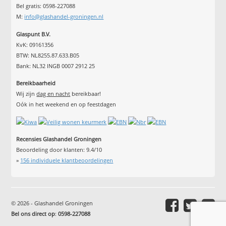
Bel gratis: 0598-227088
M:
info@glashandel-groningen.nl
Glaspunt B.V.
KvK: 09161356
BTW: NL8255.87.633.B05
Bank: NL32 INGB 0007 2912 25
Bereikbaarheid
Wij zijn
dag en nacht
bereikbaar!
Oók in het weekend en op feestdagen
Recensies Glashandel Groningen
Beoordeling door klanten:
9.4
/
10
»
156
individuele klantbeoordelingen
© 2026 - Glashandel Groningen
Bel ons direct op
:
0598-227088