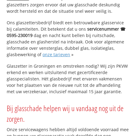
glaszetters zorgen ervoor dat uw glasschade deskundig
wordt hersteld en dat de situatie snel weer veilig is.
Ons glaszettersbedrijf biedt een betrouwbare glasservice
bij calamiteiten. Dit betekent dat u ons
servicenummer ☎
0595-230019
dag en nacht kunt bellen bij ruitschade,
glasschade en glasherstel na inbraak. Ook voor algemene
informatie over vensterglas, dubbel glas, isolatieglas,
glasbewerking of
onze tarieven
»
Glaszetter in Groningen en omstreken nodig? Wij zijn PKVW
erkend en werken uitsluitend met gecertificeerde
glasspecialisten. Hét glasbedrijf met ervaren vakmensen
voor het plaatsen van de nieuwe ruit tot de afhandeling
met uw verzekeraar, inclusief maximaal 15 jaar garantie.
Bij glasschade helpen wij u vandaag nog uit de
zorgen.
Onze servicewagens hebben altijd voldoende voorraad mee
en kunnen uw glasreparatie vaak dezelfde dag nog