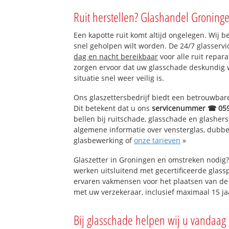
Eenrum
Ruit herstellen? Glashandel Groninge
Pieterburen
Westernieland
Een kapotte ruit komt altijd ongelegen. Wij b
Kaakhorn
snel geholpen wilt worden. De 24/7 glasserv
dag en nacht bereikbaar
voor alle ruit repar
zorgen ervoor dat uw glasschade deskundig 
situatie snel weer veilig is.
Ons glaszettersbedrijf biedt een betrouwbare 
Dit betekent dat u ons
servicenummer ☎ 05
bellen bij ruitschade, glasschade en glashers
algemene informatie over vensterglas, dubbel 
glasbewerking of
onze tarieven
»
Glaszetter in Groningen en omstreken nodig?
werken uitsluitend met gecertificeerde glassp
ervaren vakmensen voor het plaatsen van de 
met uw verzekeraar, inclusief maximaal 15 ja
Bij glasschade helpen wij u vandaag 