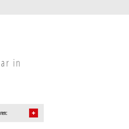
ar in
uren: