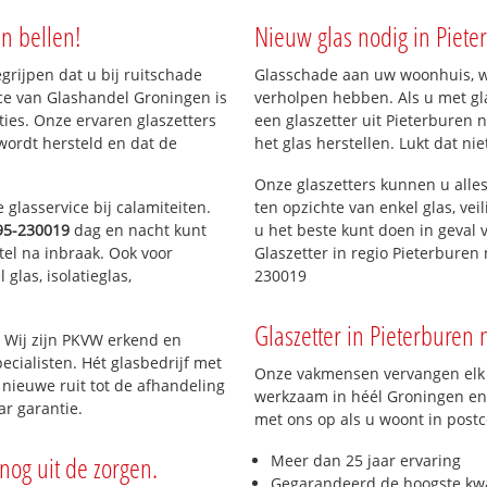
n bellen!
Nieuw glas nodig in Piete
egrijpen dat u bij ruitschade
Glasschade aan uw woonhuis, win
ice van Glashandel Groningen is
verholpen hebben. Als u met gla
aties. Onze ervaren glaszetters
een glaszetter uit Pieterburen 
wordt hersteld en dat de
het glas herstellen. Lukt dat ni
Onze glaszetters kunnen u alles
glasservice bij calamiteiten.
ten opzichte van enkel glas, vei
95-230019
dag en nacht kunt
u het beste kunt doen in geval 
tel na inbraak. Ook voor
Glaszetter in regio Pieterburen
glas, isolatieglas,
230019
Glaszetter in Pieterburen 
 Wij zijn PKVW erkend en
ecialisten. Hét glasbedrijf met
Onze vakmensen vervangen elk j
nieuwe ruit tot de afhandeling
werkzaam in héél Groningen en 
ar garantie.
met ons op als u woont in post
nog uit de zorgen.
Meer dan 25 jaar ervaring
Gegarandeerd de hoogste kwa