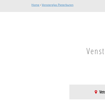
Home
›
Vensterglas Pieterburen
Venst
Vens
De Marne