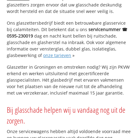
glaszetters zorgen ervoor dat uw glasschade deskundig
wordt hersteld en dat de situatie snel weer veilig is.
Ons glaszettersbedrijf biedt een betrouwbare glasservice
bij calamiteiten. Dit betekent dat u ons
servicenummer ☎
0595-230019
dag en nacht kunt bellen bij ruitschade,
glasschade en glasherstel na inbraak. Ook voor algemene
informatie over vensterglas, dubbel glas, isolatieglas,
glasbewerking of
onze tarieven
»
Glaszetter in Groningen en omstreken nodig? Wij zijn PKVW
erkend en werken uitsluitend met gecertificeerde
glasspecialisten. Hét glasbedrijf met ervaren vakmensen
voor het plaatsen van de nieuwe ruit tot de afhandeling
met uw verzekeraar, inclusief maximaal 15 jaar garantie.
Bij glasschade helpen wij u vandaag nog uit de
zorgen.
Onze servicewagens hebben altijd voldoende voorraad mee
en kunnen uw glasreparatie vaak dezelfde dag nog