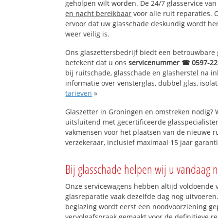
geholpen wilt worden. De 24/7 glasservice va
en nacht bereikbaar
voor alle ruit reparaties.
ervoor dat uw glasschade deskundig wordt hers
weer veilig is.
Ons glaszettersbedrijf biedt een betrouwbare g
betekent dat u ons
servicenummer ☎ 0597-22
bij ruitschade, glasschade en glasherstel na 
informatie over vensterglas, dubbel glas, isola
tarieven
»
Glaszetter in Groningen en omstreken nodig? 
uitsluitend met gecertificeerde glasspecialiste
vakmensen voor het plaatsen van de nieuwe ru
verzekeraar, inclusief maximaal 15 jaar garanti
Bij glasschade helpen wij u vandaag n
Onze servicewagens hebben altijd voldoende
glasreparatie vaak dezelfde dag nog uitvoeren.
beglazing wordt eerst een noodvoorziening gep
vervolgafspraak gemaakt voor de definitieve re