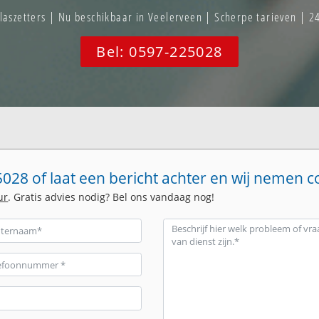
szetters | Nu beschikbaar in Veelerveen | Scherpe tarieven | 2
Bel: 0597-225028
028 of laat een bericht achter en wij nemen c
ur
. Gratis advies nodig? Bel ons vandaag nog!