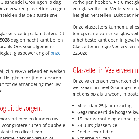
n Glashandel Groningen is
dag
verholpen hebben. Als u met gla
 Onze ervaren glaszetters zorgen
een glaszetter uit Veelerveen n
teld en dat de situatie snel
het glas herstellen. Lukt dat ni
Onze glaszetters kunnen u alles
lasservice bij calamiteiten. Dit
ten opzichte van enkel glas, vei
5028
dag en nacht kunt bellen
u het beste kunt doen in geval 
inbraak. Ook voor algemene
Glaszetter in regio Veelerveen 
tieglas, glasbewerking of
onze
225028
Glaszetter in Veelerveen n
Wij zijn PKVW erkend en werken
n. Hét glasbedrijf met ervaren
Onze vakmensen vervangen elk j
it tot de afhandeling met uw
werkzaam in héél Groningen en 
e.
met ons op als u woont in post
og uit de zorgen.
Meer dan 25 jaar ervaring
Gegarandeerd de hoogste kwa
 voorraad mee en kunnen uw
15 jaar garantie op dubbel gl
 Voor grotere ruiten of dubbele
24 uurs glasservice
laatst en direct een
Snelle levertijden
paratie. Verder werken wij
Scherpe prijzen