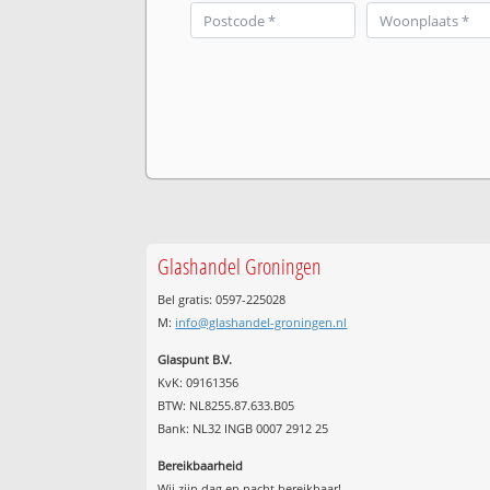
Glashandel Groningen
Bel gratis: 0597-225028
M:
info@glashandel-groningen.nl
Glaspunt B.V.
KvK: 09161356
BTW: NL8255.87.633.B05
Bank: NL32 INGB 0007 2912 25
Bereikbaarheid
Wij zijn
dag en nacht
bereikbaar!