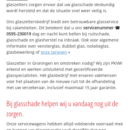
glaszetters zorgen ervoor dat uw glasschade deskundig
wordt hersteld en dat de situatie snel weer veilig is.
Ons glaszettersbedrijf biedt een betrouwbare glasservice
bij calamiteiten. Dit betekent dat u ons
servicenummer ☎
0595-230019
dag en nacht kunt bellen bij ruitschade,
glasschade en glasherstel na inbraak. Ook voor algemene
informatie over vensterglas, dubbel glas, isolatieglas,
glasbewerking of
onze tarieven
»
Glaszetter in Groningen en omstreken nodig? Wij zijn PKVW
erkend en werken uitsluitend met gecertificeerde
glasspecialisten. Hét glasbedrijf met ervaren vakmensen
voor het plaatsen van de nieuwe ruit tot de afhandeling
met uw verzekeraar, inclusief maximaal 15 jaar garantie.
Bij glasschade helpen wij u vandaag nog uit de
zorgen.
Onze servicewagens hebben altijd voldoende voorraad mee
en kunnen uw glasreparatie vaak dezelfde dag nog