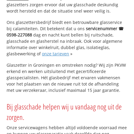
glaszetters zorgen ervoor dat uw glasschade deskundig
wordt hersteld en dat de situatie snel weer veilig is.
Ons glaszettersbedrijf biedt een betrouwbare glasservice
bij calamiteiten. Dit betekent dat u ons
servicenummer ☎
0598-227088
dag en nacht kunt bellen bij ruitschade,
glasschade en glasherstel na inbraak. Ook voor algemene
informatie over winkelruit, dubbel glas, isolatieglas,
glasbewerking of
onze tarieven
»
Glaszetter in Groningen en omstreken nodig? Wij zijn PKVW
erkend en werken uitsluitend met gecertificeerde
glasspecialisten. Hét glasbedrijf met ervaren vakmensen
voor het plaatsen van de nieuwe ruit tot de afhandeling
met uw verzekeraar, inclusief maximaal 15 jaar garantie.
Bij glasschade helpen wij u vandaag nog uit de
zorgen.
Onze servicewagens hebben altijd voldoende voorraad mee
en kunnen uw glasreparatie vaak dezelfde dag nog