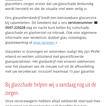
glaszetters zorgen ervoor dat uw glasschade deskundig
wordt hersteld en dat de situatie snel weer veilig is.
Ons glaszettersbedrijf biedt een betrouwbare glasservice
bij calamiteiten. Dit betekent dat u ons
servicenummer ☎
0597-225028
dag en nacht kunt bellen bij ruitschade,
glasschade en glasherstel na inbraak. Ook voor algemene
informatie over winkelruit, dubbel glas, isolatieglas,
glasbewerking of
onze tarieven
»
Glaszetter in Groningen en omstreken nodig? Wij zijn PKVW
erkend en werken uitsluitend met gecertificeerde
glasspecialisten. Hét glasbedrijf met ervaren vakmensen
voor het plaatsen van de nieuwe ruit tot de afhandeling
met uw verzekeraar, inclusief maximaal 15 jaar garantie.
Bij glasschade helpen wij u vandaag nog uit de
zorgen.
Onze servicewagens hebben altijd voldoende voorraad mee
en kunnen uw glasreparatie vaak dezelfde dag nog